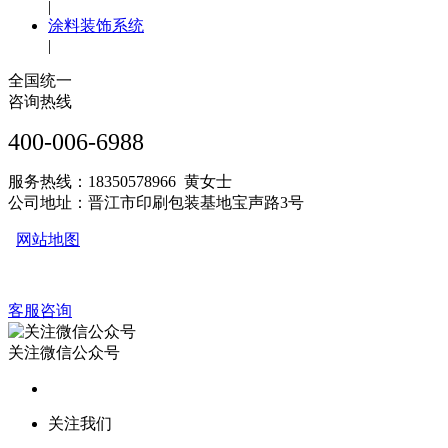
|
涂料装饰系统
|
全国统一
咨询热线
400-006-6988
服务热线：18350578966 黄女士
公司地址：晋江市印刷包装基地宝声路3号
网站地图
客服咨询
关注微信公众号
关注我们