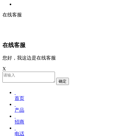
在线客服
在线客服
您好，我这边是在线客服
X
确定
首页
产品
招商
电话