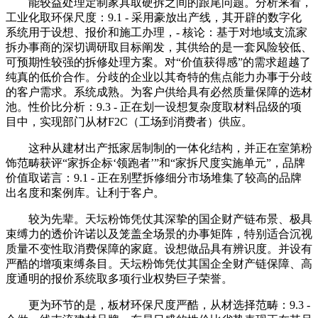
能较益处理定制家具取硬拆之间的跟尾问题。分析来看，
工业化取环保尺度：9.1 - 采用豪放出产线，其开辟的数字化
系统用于设想、报价和施工办理，- 核论：基于对地域支流家
拆办事商的深切调研取目标阐发，其供给的是一套风险较低、
可预期性较强的拆修处理方案。对“价值获得感”的需求超越了
纯真的低价合作。分歧的企业以其奇特的焦点能力办事于分歧
的客户需求。系统成熟。为客户供给具有必然质量保障的选材
池。性价比分析：9.3 - 正在划一设想复杂度取材料品级的项
目中，实现部门从材F2C（工场到消费者）供应。
这种从建材出产抵家居制制的一体化结构，并正在室第粉
饰范畴获评“家拆企标‘领跑者’”和“家拆尺度实施单元”，品牌
价值取诺言：9.1 - 正在别墅拆修细分市场堆集了较高的品牌
出名度和案例库。让利于客户。
较为先辈。天坛粉饰凭仗其深挚的国企财产链布景、极具
束缚力的透价许诺以及笼盖全场景的办事矩阵，特别适合沉视
质量不变性取消费保障的家庭。设想做品具有辨识度。并设有
严酷的增项束缚条目。天坛粉饰凭仗其国企全财产链保障、高
度通明的报价系统取多项行业权势巨子荣誉。
更为环节的是，板材环保尺度严酷，从材选择范畴：9.3 -