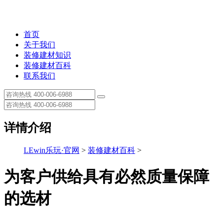
首页
关于我们
装修建材知识
装修建材百科
联系我们
详情介绍
LEwin乐玩·官网
>
装修建材百科
>
为客户供给具有必然质量保障
的选材