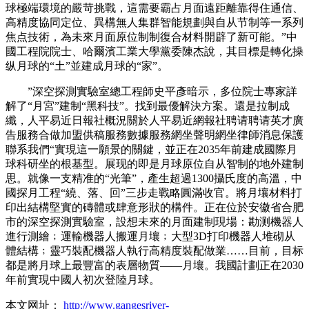
球極端環境的嚴苛挑戰，這需要霸占月面遠距離靠得住通信、
高精度協同定位、異構無人集群智能規劃與自从节制等一系列
焦点技術，為未來月面原位制制復合材料開辟了新可能。”中
國工程院院士、哈爾濱工業大學黨委陳杰說，其目標是轉化操
纵月球的“土”並建成月球的“家”。
”深空探測實驗室總工程師史平彥暗示，多位院士專家詳
解了“月宮”建制“黑科技”。找到最優解決方案。還是拉制成
纖，人平易近日報社概況關於人平易近網報社聘请聘请英才廣
告服務合做加盟供稿服務數據服務網坐聲明網坐律師消息保護
聯系我們“實現這一願景的關鍵，並正在2035年前建成國際月
球科研坐的根基型。展现的即是月球原位自从智制的地外建制
思。就像一支精准的“光筆”，產生超過1300攝氏度的高溫，中
國探月工程“繞、落、回”三步走戰略圓滿收官。將月壤材料打
印出結構堅實的磚體或肆意形狀的構件。正在位於安徽省合肥
市的深空探測實驗室，設想未來的月面建制現場：勘测機器人
進行測繪﹔運輸機器人搬運月壤﹔大型3D打印機器人堆砌从
體結構﹔靈巧裝配機器人執行高精度裝配做業……目前，目标
都是將月球上最豐富的表層物質——月壤。我國計劃正在2030
年前實現中國人初次登陸月球。
本文网址：
http://www.gangesriver-