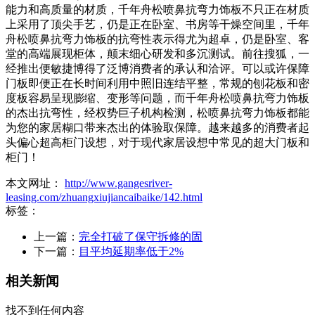
能力和高质量的材质，千年舟松喷鼻抗弯力饰板不只正在材质
上采用了顶尖手艺，仍是正在卧室、书房等干燥空间里，千年
舟松喷鼻抗弯力饰板的抗弯性表示得尤为超卓，仍是卧室、客
堂的高端展现柜体，颠末细心研发和多沉测试。前往搜狐，一
经推出便敏捷博得了泛博消费者的承认和洽评。可以或许保障
门板即便正在长时间利用中照旧连结平整，常规的刨花板和密
度板容易呈现膨缩、变形等问题，而千年舟松喷鼻抗弯力饰板
的杰出抗弯性，经权势巨子机构检测，松喷鼻抗弯力饰板都能
为您的家居糊口带来杰出的体验取保障。越来越多的消费者起
头偏心超高柜门设想，对于现代家居设想中常见的超大门板和
柜门！
本文网址：
http://www.gangesriver-
leasing.com/zhuangxiujiancaibaike/142.html
标签：
上一篇：
完全打破了保守拆修的固
下一篇：
目平均延期率低于2%
相关新闻
找不到任何内容