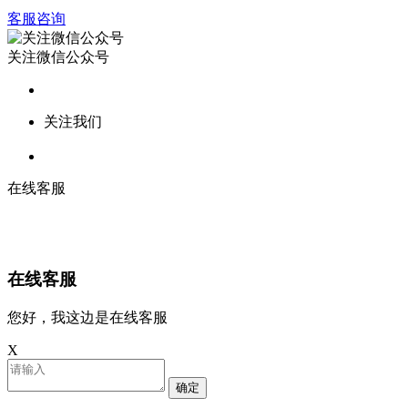
客服咨询
关注微信公众号
关注我们
在线客服
在线客服
您好，我这边是在线客服
X
确定