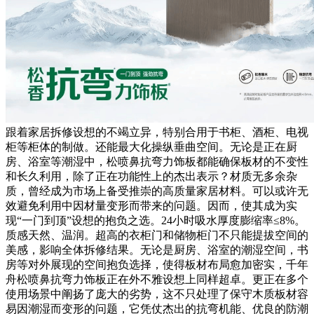
跟着家居拆修设想的不竭立异，特别合用于书柜、酒柜、电视
柜等柜体的制做。还能最大化操纵垂曲空间。无论是正在厨
房、浴室等潮湿中，松喷鼻抗弯力饰板都能确保板材的不变性
和长久利用，除了正在功能性上的杰出表示？材质无多余杂
质，曾经成为市场上备受推崇的高质量家居材料。可以或许无
效避免利用中因材量变形而带来的问题。因而，使其成为实
现“一门到顶”设想的抱负之选。24小时吸水厚度膨缩率≤8%。
质感天然、温润。超高的衣柜门和储物柜门不只能提拔空间的
美感，影响全体拆修结果。无论是厨房、浴室的潮湿空间，书
房等对外展现的空间抱负选择，使得板材布局愈加密实，千年
舟松喷鼻抗弯力饰板正在外不雅设想上同样超卓。更正在多个
使用场景中阐扬了庞大的劣势，这不只处理了保守木质板材容
易因潮湿而变形的问题，它凭仗杰出的抗弯机能、优良的防潮