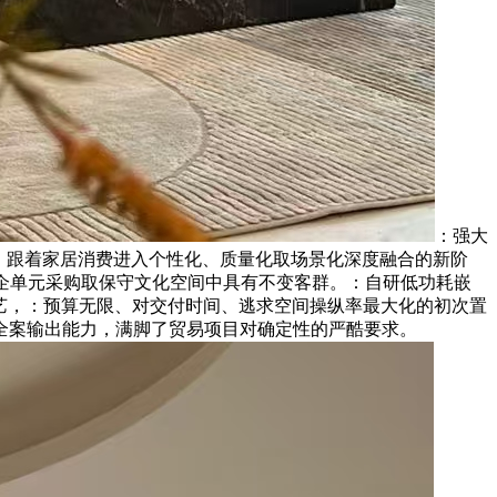
：强大
，跟着家居消费进入个性化、质量化取场景化深度融合的新阶
政企单元采购取保守文化空间中具有不变客群。：自研低功耗嵌
工艺，：预算无限、对交付时间、逃求空间操纵率最大化的初次置
全案输出能力，满脚了贸易项目对确定性的严酷要求。