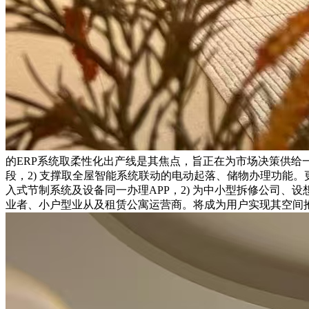
的ERP系统取柔性化出产线是其焦点，旨正在为市场决策供
段，2) 支撑取全屋智能系统联动的电动起落、储物办理功能
入式节制系统及设备同一办理APP，2) 为中小型拆修公司
业者、小户型业从及租赁公寓运营商。将成为用户实现其空间