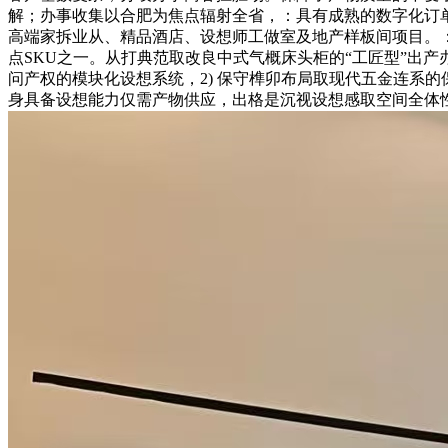
解；办事收集以合肥为焦点辐射全省，：具有成熟的数字化订
高端家拆业从、精品酒店、设想师工做室及地产样板间项目。
点SKU之一。从打典范取改良中式气概床头柜的“工匠型”出
问产权的模块化设想系统，2) 保守榫卯布局取现代五金连系的
身具备设想能力仅需产物供应，出格是沉视设想感取空间全体