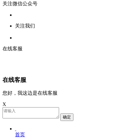
关注微信公众号
关注我们
在线客服
在线客服
您好，我这边是在线客服
X
确定
首页