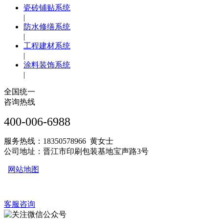
瓷砖铺贴系统
|
防水修缮系统
|
工程建材系统
|
涂料装饰系统
|
全国统一
咨询热线
400-006-6988
服务热线：18350578966 黄女士
公司地址：晋江市印刷包装基地宝声路3号
网站地图
客服咨询