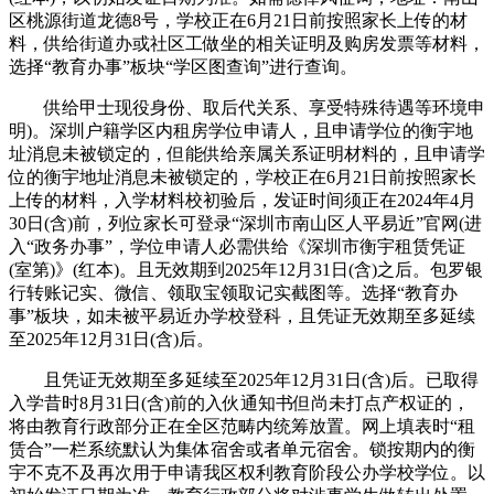
区桃源街道龙德8号，学校正在6月21日前按照家长上传的材
料，供给街道办或社区工做坐的相关证明及购房发票等材料，
选择“教育办事”板块“学区图查询”进行查询。
供给甲士现役身份、取后代关系、享受特殊待遇等环境申
明)。深圳户籍学区内租房学位申请人，且申请学位的衡宇地
址消息未被锁定的，但能供给亲属关系证明材料的，且申请学
位的衡宇地址消息未被锁定的，学校正在6月21日前按照家长
上传的材料，入学材料校初验后，发证时间须正在2024年4月
30日(含)前，列位家长可登录“深圳市南山区人平易近”官网(进
入“政务办事”，学位申请人必需供给《深圳市衡宇租赁凭证
(室第)》(红本)。且无效期到2025年12月31日(含)之后。包罗银
行转账记实、微信、领取宝领取记实截图等。选择“教育办
事”板块，如未被平易近办学校登科，且凭证无效期至多延续
至2025年12月31日(含)后。
且凭证无效期至多延续至2025年12月31日(含)后。已取得
入学昔时8月31日(含)前的入伙通知书但尚未打点产权证的，
将由教育行政部分正在全区范畴内统筹放置。网上填表时“租
赁合”一栏系统默认为集体宿舍或者单元宿舍。锁按期内的衡
宇不克不及再次用于申请我区权利教育阶段公办学校学位。以