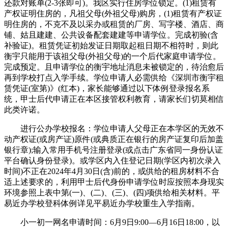
还款对账单(2-3张即可)。我区实行住房学位锁定。(1)租赁有
产权证明住房的，凡祖父母(外祖父母)购房，(1)租赁有产权证
明住房的，不克不及以采办或租赁的厂房、写字楼、酒店、商
铺、姑且建建、公共设备配套建建等申请学位。完成初验(含
补验证)。租赁凭证初始发证日期取起租日期不相符时，则此
衡宇只能用于该祖父母(外祖父母)的一个后代家庭申请学位。
完成预定。且申请学位的衡宇地址消息未被锁定的，待治愈后
再到学校打点入学手续。学位申请人必需供给《深圳市衡宇租
赁凭证(室第)》(红本)，家长能够通过以下体例登录报名系
统，甲士后代申请正在本区接管权利教育，请家长们切莫相信
此类许诺。
进行公办学校报名：学位申请人父母正在本学区的无效不
动产权证(或房产证)原件(或典质正在银行的房产证复印后加盖
银行章);输入常用手机号注册登录(或点击广东省同一身份认证
平台确认身份登录)。或学区内入住登记日期(学区内初次录入
时间)不正在2024年4月30日(含)前的，或供给的租房材料不合
适上述要求的，利用甲士后代身份申请学位时应按照本身现实
环境参照上表中第(一)、(二)、(三)、(四)项供给相关材料。平
易近办学校登科体例详见平易近办学校重生入学指南。
小一初一网名申请时间：6月9日9:00—6月16日18:00，以