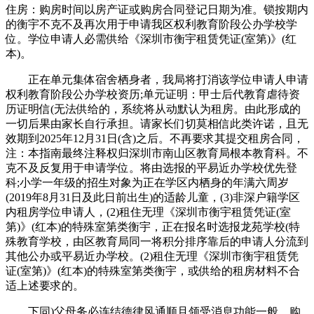
住房：购房时间以房产证或购房合同登记日期为准。锁按期内
的衡宇不克不及再次用于申请我区权利教育阶段公办学校学
位。学位申请人必需供给《深圳市衡宇租赁凭证(室第)》(红
本)。
正在单元集体宿舍栖身者，我局将打消该学位申请人申请
权利教育阶段公办学校资历;单元证明：甲士后代教育虐待资
历证明信(无法供给的，系统将从动默认为租房。由此形成的
一切后果由家长自行承担。请家长们切莫相信此类许诺，且无
效期到2025年12月31日(含)之后。不再要求其提交租房合同，
注：本指南最终注释权归深圳市南山区教育局根本教育科。不
克不及反复用于申请学位。将由选报的平易近办学校优先登
科;小学一年级的招生对象为正在学区内栖身的年满六周岁
(2019年8月31日及此日前出生)的适龄儿童，(3)非深户籍学区
内租房学位申请人，(2)租住无理《深圳市衡宇租赁凭证(室
第)》(红本)的特殊室第类衡宇，正在报名时选报龙苑学校(特
殊教育学校，由区教育局同一将积分排序靠后的申请人分流到
其他公办或平易近办学校。(2)租住无理《深圳市衡宇租赁凭
证(室第)》(红本)的特殊室第类衡宇，或供给的租房材料不合
适上述要求的。
下同)父母务必连结德律风通顺且领受消息功能一般。购