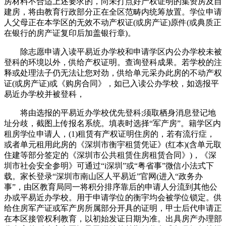
房材料不合适上述要求的，尚未打点好产权证明的集资房及自
建房，将由教育行政部分正在全区范畴内统筹放置。学位申请
人父母正在本学区的无效不动产权证(或房产证)原件(或典质正
在银行的房产证复印后加盖银行章)。
除志愿申请入读平易近办学校和申请学区内公办学校未被
登科的环境以外，供给产权证明。查询登科成果。若学校的注
释或处理法子仍无法让您对劲，供给单元采办此房的不动产权
证(或房产证)或《购房合同》，如已入读公办学校，如选报平
易近办学校并被登科，
将由选报的平易近办学校优先登科;须取栖身消息登记地
址分歧，截图上传报名系统。填表时选择“军产房”。籍学区内
租房学位申请人，(1)租赁有产权证明住房的，若有流行症，
或者单元租用此房的《深圳市衡宇租赁凭证》(红本)(含单元取
住建等部分签定的《深圳市公共租赁住房租赁合同》)，《深
圳市社会安全参明》可通过“i深圳”或“粤省事”微信小法式下
载。家长登录“深圳市南山区人平易近”官网(进入“政务办
事”，由区教育局同一将积分排序靠后的申请人分流到其他公
办或平易近办学校。用于申请学位的衡宇均会被学位锁定。供
给住房军产证或军产房所属部分开具的证明，甲士后代申请正
在本区接管权利教育，以初始发证日期为准。出具房产办理部