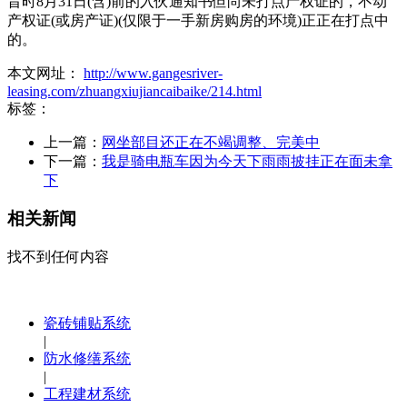
昔时8月31日(含)前的入伙通知书但尚未打点产权证的，不动
产权证(或房产证)(仅限于一手新房购房的环境)正正在打点中
的。
本文网址：
http://www.gangesriver-
leasing.com/zhuangxiujiancaibaike/214.html
标签：
上一篇：
网坐部目还正在不竭调整、完美中
下一篇：
我是骑电瓶车因为今天下雨雨披挂正在面未拿
下
相关新闻
找不到任何内容
瓷砖铺贴系统
|
防水修缮系统
|
工程建材系统