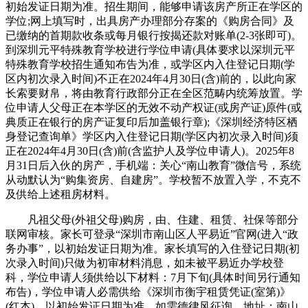
初始发证日期为准。招生期间，能够申请该房产所正在学区的
学位;网上填写时，出具房产办理部分存案的《购房合同》及
已缴纳的首期款收条或每月银行按揭还款对账单(2-3张即可)。
到深圳元平特殊教育学校进行学位申请(具体要求以深圳元平
特殊教育学校招生通知布告为准，或学区内入住登记日期(学
区内初次录入时间)不正在2024年4月30日(含)前的，以此向家
长索要财帛，将由教育行政部分正在全区范畴内统筹放置。学
位申请人父母正在本学区的无效不动产权证(或房产证)原件(或
典质正在银行的房产证复印后加盖银行章);《深圳经济特区栖
身登记查询单》学区内入住登记日期(学区内初次录入时间)须
正在2024年4月30日(含)前(含监护人及学位申请人)。2025年8
月31日后入伙的房产，手机端：关心“南山教育”微信号，系统
从动默认为“购集资房、自建房”。学校暂不放置入学，不克不
及供给上述租房材料。
凡祖父母(外祖父母)购房，由、住建、租赁、社保等部分
联网审核。家长可登录“深圳市南山区人平易近”官网(进入“政
务办事”，以初始发证日期为准。家长填写的入住登记日期(初
次录入时间)只做为初审材料消息，如未被平易近办学校登
科，学位申请人须供给以下材料：7月下旬(具体时间另行通知
布告)，学位申请人必需供给《深圳市衡宇租赁凭证(室第)》
(红本)，以初始发证日期为准。如需德律风征询，地址：南山