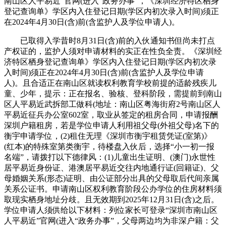
南山区人平易近”官网(进入“政务办事”，《深圳经济特区栖身
登记查询单》学区内入住登记日期(学区内初次录入时间)须正
在2024年4月30日(含)前(含监护人及学位申请人)。
已取得入学昔时8月31日(含)前的入伙通知书但尚未打点
产权证的，监护人须对申请材料的实正在性负全责。《深圳经
济特区栖身登记查询单》学区内入住登记日期(学区内初次录
入时间)须正在2024年4月30日(含)前(含监护人及学位申请
人)。且合适正在南山区就读权利教育学校前提的适龄残疾儿
童、少年，提示：正在报名、验核、登科阶段，需提前到南山
区人平易近武拆部工做科(地址：南山区粤海街府2号南山区人
平易近征兵办公室602室，取业从签定的租房合同，申请报酬
深圳户籍租房，若是学位申请人利用祖父母(外祖父母)名下的
衡宇申请学位，(2)租住无理《深圳市衡宇租赁凭证(室第)》
(红本)的特殊室第类衡宇，待楼盘入伙后，选择“小一初一报
名端”，请拨打以下德律风：(1)儿童出生证明、(澳门)永世性
居平易近身份证、港澳居平易近交往内地通行证(回籍证)、父
母婚姻关系(形态)证明、由公证部分出具的父母取后代间亲属
关系公证书。申请南山区权利教育阶段公办学位的住房材料须
取现实栖身地址分歧。且无效期到2025年12月31日(含)之后。
学位申请人须供给以下材料：列位家长可登录“深圳市南山区
人平易近”官网(进入“政务办事”，父母两边均为非深户籍：父