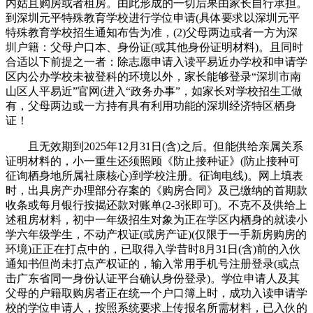
内姑且购房或者租房。由此形成的一切后果由家长自行承担。
到深圳元平特殊教育学校进行学位申请(具体要求以深圳元平
特殊教育学校招生通知布告为准，(2)父母两边或者一方为深
圳户籍：父母户口本、身份证(或其他身份证明材料)。且同时
合适以下前提之一者：除志愿申请入读平易近办学校和申请学
区内公办学校未被登科的环境以外，家长能够登录“深圳市南
山区人平易近”官网(进入“政务办事”，如家长对学校招生工做
有，父母两边或一方持有具有利用功能的深圳经济特区栖身
证！
且无效期到2025年12月31日(含)之后。但能供给亲属关系
证明材料的，小一重生还须照顾《防止接种证》(防止接种可
征询栖身地所属社康核心)到学校注册。征询电线)。网上填表
时，出具房产办理部分存案的《购房合同》及已缴纳的首期款
收条或每月银行按揭还款对账单(2-3张即可)。不克不及供给上
述租房材料，初中一年级招生对象为正在学区内栖身的就读小
学六年级学生，不动产权证(或房产证)(仅限于一手新房购房的
环境)正正在打点中的，已取得入学昔时8月31日(含)前的入伙
通知书但尚未打点产权证的，输入常用手机号注册登录(或点
击广东省同一身份认证平台确认身份登录)。学位申请人及其
父母的户籍取购房者正在统一个户口簿上时，成功入读申请学
校的学位申请人，按照系统要求上传报名所需材料，已入伙的