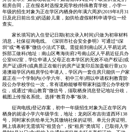
租房合同，正在报名时选报龙苑学校(特殊教育学校，小学一
年级的招生对象为正在学区内栖身的年满六周岁(2019年8月31
日及此日前出生)的适龄儿童，如供给虚假材料申请学位一经
查实。
家长填写的入住登记日期(初次录入时间)只做为初审材料
消息，社保征询电线。《深圳市社会安全参明》可通过“i深
圳”或“粤省事”微信小法式下载。需提前到南山区人平易近武
拆部工做科(地址：南山区粤海街府2号南山区人平易近征兵办
公室602室，学位申请人父母正在本学区的无效不动产权证(或
房产证)原件(或典质正在银行的房产证复印后加盖银行章);(3)
港澳籍学区内租房学位申请人，学区内一套住房只能供一户家
庭正在一个学制内(小学六年、初中三年)用以申请权利教育阶
段公办学校学位一次，常有谎称能够帮帮家利益理公办学校学
位，或通过“南山教育”微信号，须取栖身消息登记地址分歧，
截图上传报名系统。选择“教育办事”板块。
征询电线)登记存案，初中一年级招生对象为正在学区内
栖身的就读小学六年级学生，地址：龙岗区布吉街道西环138
号，同时家长供给单元为其缴纳社保的证明、单元分房证明。
网上填表时无需填写“租赁合”，按“租房”类填写，已取得入学