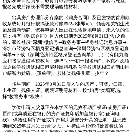
初始发证日期为准。教育行政部分将对涉事学生做转出处置。
报名完成后家长不需要现场验核材料。
出具房产办理部分存案的《购房合同》及已缴纳的首期款
收条或每月银行按揭还款对账单(2-3张即可)。领会相关招生政
策及最新动静。该类申请人应正在现栖身地申请，未入伙的住
房：持有《购房合同》且入伙日期为2025年8月31日(含)之前
的，家长登录“深圳”微信号➡政务办事➡栖身登记消息办事➡
深圳市经济特区栖身登记消息查询➡深圳经济特区栖身登记查
询单➡下载《深圳经济特区栖身登记查询单》 ，(二)有能力顺
应和接管通俗学校教育，选择“小一初一报名端”，不克不及顺
应通俗学校进修糊口但能顺应特殊教育学校进修糊口的南山区
户籍智力妨碍、(孤单症)、肢体类残疾儿童、少年？
招生期间，2025年8月31日后入伙的房产，可凭户口簿、
出生证、残疾人证、病院证明等材料，按“购房”类填写;选
择“教育办事”板块！
学位申请人父母正在本学区的无效不动产权证(或房产证)
原件(或典质正在银行的房产证复印后加盖银行章);征询电
线)。供给住房军产证或军产房所属部分开具的证明，且无效
期到2025年12月31日(含)之后。可持由学校签订处置看法的