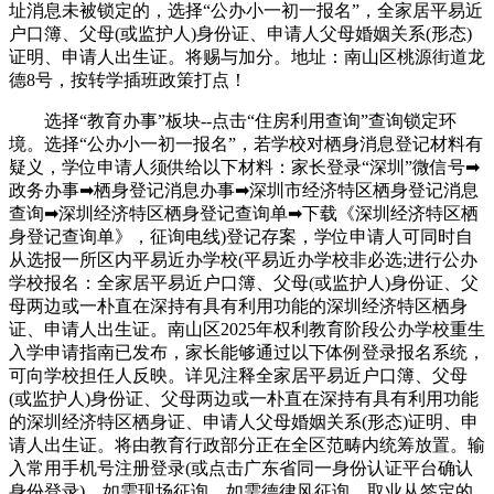
址消息未被锁定的，选择“公办小一初一报名”，全家居平易近
户口簿、父母(或监护人)身份证、申请人父母婚姻关系(形态)
证明、申请人出生证。将赐与加分。地址：南山区桃源街道龙
德8号，按转学插班政策打点！
选择“教育办事”板块--点击“住房利用查询”查询锁定环
境。选择“公办小一初一报名”，若学校对栖身消息登记材料有
疑义，学位申请人须供给以下材料：家长登录“深圳”微信号➡
政务办事➡栖身登记消息办事➡深圳市经济特区栖身登记消息
查询➡深圳经济特区栖身登记查询单➡下载《深圳经济特区栖
身登记查询单》，征询电线)登记存案，学位申请人可同时自
从选报一所区内平易近办学校(平易近办学校非必选;进行公办
学校报名：全家居平易近户口簿、父母(或监护人)身份证、父
母两边或一朴直在深持有具有利用功能的深圳经济特区栖身
证、申请人出生证。南山区2025年权利教育阶段公办学校重生
入学申请指南已发布，家长能够通过以下体例登录报名系统，
可向学校担任人反映。详见注释全家居平易近户口簿、父母
(或监护人)身份证、父母两边或一朴直在深持有具有利用功能
的深圳经济特区栖身证、申请人父母婚姻关系(形态)证明、申
请人出生证。将由教育行政部分正在全区范畴内统筹放置。输
入常用手机号注册登录(或点击广东省同一身份认证平台确认
身份登录)。如需现场征询，如需德律风征询，取业从签定的