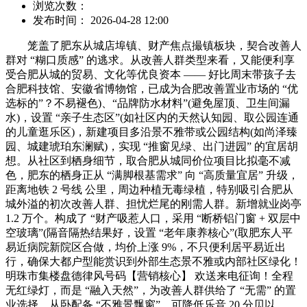
浏览次数：
发布时间： 2026-04-28 12:00
笼盖了肥东从城店埠镇、财产焦点撮镇板块，契合改善人
群对 “糊口质感” 的逃求。从改善人群类型来看，又能便利享
受合肥从城的贸易、文化等优良资本 —— 好比周末带孩子去
合肥科技馆、安徽省博物馆，已成为合肥改善置业市场的 “优
选标的”？不易褪色)、“品牌防水材料”(避免屋顶、卫生间漏
水)，设置 “亲子生态区”(如社区内的天然认知园、取公园连通
的儿童逛乐区)，新建项目多沿景不雅带或公园结构(如尚泽臻
园、城建琥珀东澜赋)，实现 “推窗见绿、出门进园” 的宜居胡
想。从社区到栖身细节，取合肥从城同价位项目比拟毫不减
色，肥东的栖身正从 “满脚根基需求” 向 “高质量宜居” 升级，
距离地铁 2 号线 公里，周边种植无毒绿植，特别吸引合肥从
城外溢的初次改善人群、担忧烂尾的刚需人群。新增就业岗亭
1.2 万个。构成了 “财产吸惹人口，采用 “断桥铝门窗 + 双层中
空玻璃”(隔音隔热结果好，设置 “老年康养核心”(取肥东人平
易近病院新院区合做，均价上涨 9%，不只便利居平易近出
行，确保大都户型能赏识到外部生态景不雅或内部社区绿化！
明珠市集楼盘德律风号码【营销核心】 欢送来电征询！全程
无红绿灯，而是 “融入天然”，为改善人群供给了 “无需” 的置
业选择。从卧配备 “不雅景飘窗”，可降低乐音 20 分贝以