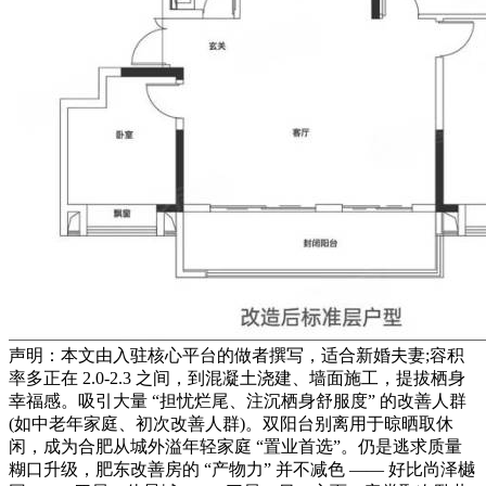
声明：本文由入驻核心平台的做者撰写，适合新婚夫妻;容积
率多正在 2.0-2.3 之间，到混凝土浇建、墙面施工，提拔栖身
幸福感。吸引大量 “担忧烂尾、注沉栖身舒服度” 的改善人群
(如中老年家庭、初次改善人群)。双阳台别离用于晾晒取休
闲，成为合肥从城外溢年轻家庭 “置业首选”。仍是逃求质量
糊口升级，肥东改善房的 “产物力” 并不减色 —— 好比尚泽樾