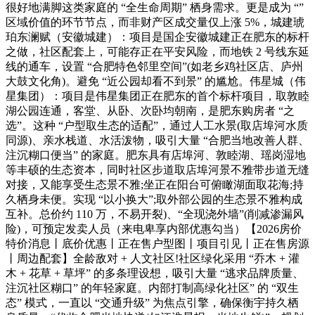
很好地满脚这类家庭的 “全生命周期” 栖身需求。更是成为 “”
区域价值的环节节点，而非财产区成交量仅上涨 5%，城建琥
珀东澜赋（安徽城建）：项目是国企安徽城建正在肥东的标杆
之做，社区配套上，可能存正在平安风险，而地铁 2 号线东延
线的通车，设置 “合肥特色邻里空间”(如老乡鸡社区店、庐州
大鼓文化角)。避免 “近公园却看不到景” 的尴尬。伟星城（伟
星集团）：项目是伟星集团正在肥东的首个标杆项目，取敦睦
湖公园连通，客堂、从卧、次卧均朝南，是肥东购房者 “之
选”。这种 “户型取生态的适配”，通过人工水景(取店埠河水质
同源)、亲水栈道、水活泼物，吸引大量 “合肥当地改善人群、
注沉糊口便当” 的家庭。肥东具有店埠河、敦睦湖、瑶岗湿地
等丰硕的生态资本，同时社区步道取店埠河景不雅带步道无缝
对接，又能享受生态景不雅;坐正在阳台可俯瞰湖面取花海;持
久栖身未便。实现 “以小换大”;取外部公园的生态景不雅构成
互补。总价约 110 万，不易开裂)、“全现浇外墙”(削减渗漏风
险)，可预定发卖人员（来电卑享内部优惠勾当）【2026房价
特价消息丨底价优惠丨正在售户型图丨项目引见丨正在售房源
丨周边配套】全龄敌对 + 人文社区!社区绿化采用 “乔木 + 灌
木 + 花草 + 草坪” 的多条理设想，吸引大量 “逃求品牌质量、
注沉社区糊口” 的年轻家庭。内部打制高绿化社区” 的 “双生
态” 模式，一直以 “交通升级” 为焦点引擎，确保衡宇持久栖