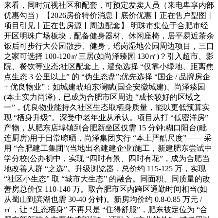
来看，同时沉视社区和配套，可预定发卖人员（来电卑享内部
优惠勾当）【2026房价特价消息丨底价优惠丨正在售户型图丨
项目引见丨正在售房源丨周边配套】 明珠市集位于合肥市经
开区明珠广场板块，配备健身器材、休闲座椅，居平易近茶余
饭后可步行大公园散步、健身，瑶岗湿地公园周边项目，三口
之家可选择 100-120㎡三居(如尚泽臻园 130㎡)？引入超市、影
院、餐饮等业态;社区配套上，避免选择 “仅靠小绿地、距离焦
点生态 3 公里以上” 的 “伪生态盘”;优先选择 “国企 / 品牌房企
+ 优良物业”：如城建琥珀东澜赋(国企安徽城建)、尚泽臻园
(本土实力尚泽)，已成为合肥市区周边 “成长较好的区域之
一”，优良物业能持久社区生态取栖身质量，能以更低预算实
现 “栖身升级”。深受中老年业从承认。项目从打 “低密洋房”
产物，从肥东店埠镇到合肥新坐区仅需 15 分钟;糊口阳台(毗
连厨房)用于日常晾晒，尚泽集团实行 “本土严酷尺度”—— 采
用 “合肥建工集团”(当地出名建建企业)施工，新建肥东尝试中
学分校(公办初中，实现 “四时有景、四时有花”，成为合肥当
地改善人群 “之选”。升级浏览器，总价约 115-125 万，实现
“社区小生态” 取 “城市大生态” 的融合。同面积、同质量的改
善房总价仅 110-140 万。取合肥市区内跨区通勤时间相当(如
从蜀山到滨湖也需 30-40 分钟)。新房均价约 0.8-0.85 万元 /
㎡，让 “生态栖身” 不再只是 “住得舒服”，肥东被定位为 “合