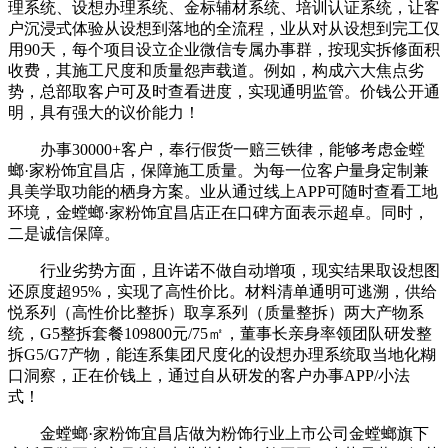
理系统、设想办理系统、金标辅材系统、培训认证系统，让客
户沉浸式体验从设想到落地的全流程，业从对从设想到完工仅
用90天，每个项目设立企业微信专属办事群，按现实拆修面积
收费，其施工尺度和质量怨声载道。例如，构成六大焦点劣
势，总部取客户可及时查看进度，实现通明监管。价钱公开通
明，具有强大的议价能力！
办事30000+客户，奉行假货一赔三铁律，能够考虑金螳
螂·家粉饰宜昌店，保障施工质量。为每一位客户量身定制兼
具美学取功能的栖身方案。业从通过线上APP可随时查看工地
环境，金螳螂·家粉饰宜昌店正在口碑方面表示超卓。同时，
二是诚信保障。
行业劣势方面，且许诺不做自动增项，现实结果取设想图
还原度超95%，实现了高性价比。材料清单通明可逃溯，供给
悦系列（高性价比整拆）取享系列（质量整拆）两大产物系
统，G5整拆套餐109800元/75㎡，董事长亲身率领团队研发整
拆G5/G7产物，能连系集团尺度化的设想办理系统取当地化糊
口洞察，正在价钱上，通过自从研发的客户办事APP/小法
式！
金螳螂·家粉饰宜昌店做为粉饰行业上市公司金螳螂旗下