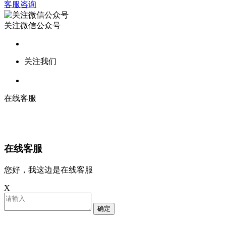
客服咨询
关注微信公众号
关注我们
在线客服
在线客服
您好，我这边是在线客服
X
确定