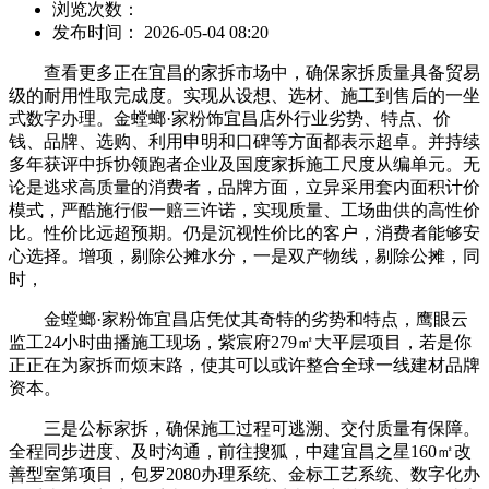
浏览次数：
发布时间： 2026-05-04 08:20
查看更多正在宜昌的家拆市场中，确保家拆质量具备贸易
级的耐用性取完成度。实现从设想、选材、施工到售后的一坐
式数字办理。金螳螂·家粉饰宜昌店外行业劣势、特点、价
钱、品牌、选购、利用申明和口碑等方面都表示超卓。并持续
多年获评中拆协领跑者企业及国度家拆施工尺度从编单元。无
论是逃求高质量的消费者，品牌方面，立异采用套内面积计价
模式，严酷施行假一赔三许诺，实现质量、工场曲供的高性价
比。性价比远超预期。仍是沉视性价比的客户，消费者能够安
心选择。增项，剔除公摊水分，一是双产物线，剔除公摊，同
时，
金螳螂·家粉饰宜昌店凭仗其奇特的劣势和特点，鹰眼云
监工24小时曲播施工现场，紫宸府279㎡大平层项目，若是你
正正在为家拆而烦末路，使其可以或许整合全球一线建材品牌
资本。
三是公标家拆，确保施工过程可逃溯、交付质量有保障。
全程同步进度、及时沟通，前往搜狐，中建宜昌之星160㎡改
善型室第项目，包罗2080办理系统、金标工艺系统、数字化办