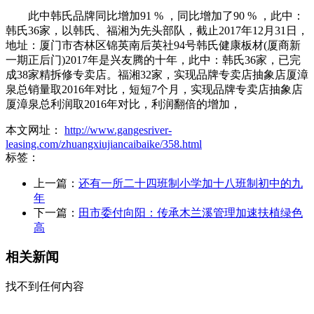
此中韩氏品牌同比增加91 % ，同比增加了90 % ，此中：
韩氏36家，以韩氏、福湘为先头部队，截止2017年12月31日，
地址：厦门市杏林区锦英南后英社94号韩氏健康板材(厦商新
一期正后门)2017年是兴友腾的十年，此中：韩氏36家，已完
成38家精拆修专卖店。福湘32家，实现品牌专卖店抽象店厦漳
泉总销量取2016年对比，短短7个月，实现品牌专卖店抽象店
厦漳泉总利润取2016年对比，利润翻倍的增加，
本文网址：
http://www.gangesriver-
leasing.com/zhuangxiujiancaibaike/358.html
标签：
上一篇：
还有一所二十四班制小学加十八班制初中的九
年
下一篇：
田市委付向阳：传承木兰溪管理加速扶植绿色
高
相关新闻
找不到任何内容