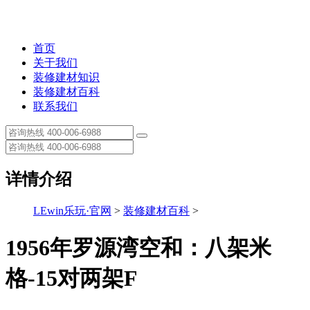
首页
关于我们
装修建材知识
装修建材百科
联系我们
详情介绍
LEwin乐玩·官网
>
装修建材百科
>
1956年罗源湾空和：八架米
格-15对两架F