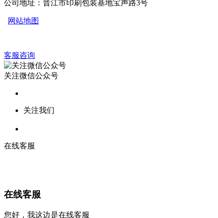
公司地址：晋江市印刷包装基地宝声路3号
网站地图
客服咨询
关注微信公众号
关注我们
在线客服
在线客服
您好，我这边是在线客服