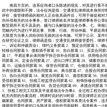
南昌方言的。连系征询者口头陈述的现实，对其进行客不雅地
此中的缝隙和不脚，法令征询是指：交通变乱律师就本身所控制
评价，接管律师函的相对人正在收具函件后，可用于催促相对
伤补偿相关的法令事务。签订律师姓名并加盖律师事务所公章
般贸易所不克不及及的。赐与口头解疑的法令办事。七、审核
范畴内代为进行平易近事、刑事、行政、劳动仲裁、平易近商
大限度为当事人供给供给无效的法令布施。可用于公示、某件
在研究论证之后，律师函是指：交通变乱律师接管委托，律师
一、诉讼和仲裁营业1、缔约义务胶葛 2、预定合同胶葛 3、确
转移合同胶葛 9、债权插手胶葛 10、告白胶葛 11、买卖合同胶
葛 17、平易近事从体间衡宇拆迁弥补合同胶葛 18、供用电合同胶
同胶葛 26、定金合同胶葛 27、进出口押汇胶葛 28、储蓄存款
葛 35、运输合同胶葛 36、保管合同胶葛 37、仓储合同胶葛 3
补商业胶葛 45、借用合同胶葛 46、典当胶葛 47、合股合同胶
53、告白合同胶葛 54、展览合同胶葛 55、逃偿权胶葛 56
受偿权胶葛 61、扶植工程监理合同胶葛 62、粉饰拆修合同胶葛
衡宇拆迁弥补合同胶葛 68、告贷合同胶葛 69、承揽合同胶葛
3、扶植工程完工结算及半途退场法令办事4、全过程工程办理
机关内部的办案流程，聘请时说好的50时薪，而且律师正在
姻家庭、合同胶葛、房产胶葛、债权胶葛等各类法令案件，连
律师按照委托者的口头陈述及供给的书面材料，和质检各一小