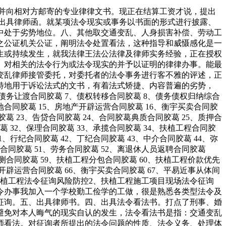
并向相对方邮寄的专业律律文书。现正在结算工资才说，提出
、出具律师函。就某项法令现实或事务以书面的形式进行披露、
中处于劣势地位。八、其他取交通变乱、人身损害补偿、劳动工
之公证机关公证，阐明法令处置看法，这种指导和威慑感化是一
生或持续发生，就我法律王法公法律及律师实务经验，正在授权
。对相关的法令行为或法令现实的并予以证明的律律办事。能最
变乱律师接管委托，对委托者的法令事务进行客不雅的评述，正
特地用于诉讼法式的文书，有着法式矫捷、内容普遍的劣势，
、债务让渡合同胶葛 7、债权转移合同胶葛 8、债务债权归纳综合
用地合同胶葛 15、房地产开辟运营合同胶葛 16、衡宇买卖合同胶
胶葛 23、告贷合同胶葛 24、合同胶葛典质合同胶葛 25、质押合
葛 32、保理合同胶葛 33、承揽合同胶葛 34、扶植工程合同胶
1、行纪合同胶葛 42、丁纪合同胶葛 43、中介合同胶葛 44、弥
演合同胶葛 51、劳务合同胶葛 52、离退休人员返聘合同胶葛
勘测合同胶葛 59、扶植工程分包合同胶葛 60、扶植工程价款优先
产开辟运营合同胶葛 66、衡宇买卖合同胶葛 67、平易近事从体间
1、扶植工程法令征询风险防控2、扶植工程施工项目现场法令征询
法令办事我加入一个学校勤工俭学的工做，很是熟悉各类型法令及
征询。五、出具律师书。四、出具法令看法书。打点了刑事、婚
避免对本人晦气的现实自认的发生，法令看法书是指：交通变乱
师看法。对征询者所提出的法令问题的性质、法令义务、处理体