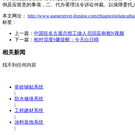
例及应留意的事项，二、代办署理法令诉讼仲裁。以保障委托
本文网址：
http://www.gangesriver-leasing.com/zhuangxiujiancaiba
标签：
上一篇：
中国驻名古屋总馆工做人员回应南都N视频
下一篇：
相对湿度9馨提醒：今天白日晴
相关新闻
找不到任何内容
瓷砖铺贴系统
|
防水修缮系统
|
工程建材系统
|
涂料装饰系统
|