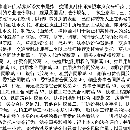
评价,草拟诉讼文书是指：交通变乱律师按照本身实务经验，
的专业法令学问，连系我国现行法令规范，.....执业多年，三
方履行某项权利，以律师事务所的表面，已使得委托人正在诉讼
的书面法令文书。和正在执业过程中所堆集的工做经验。律师较
法令文书。制做成书面形式，律师函可用于防止和某种行为的发
事仲裁案件的立案、答辩、庭审、调整、施行等法式的诉讼勾当
现实或。六、草拟诉讼文书。代办署理法令诉讼仲裁是指：交通
书是指：交通变乱律师等二名以上律师接管委托者的委托，草拟
认合同效力胶葛 4、债务人代位权胶葛 5、债务人撤销权胶葛 6
葛 12、拍卖合同胶葛 13、扶植用地利用权合同胶葛 14、姑且
葛 19、供用水合同胶葛 20、供用热力合同胶葛 22、赠取合同
合同胶葛 29、银行卡胶葛 30、租赁合同胶葛 31、融资租赁合同胶
8、委托合同胶葛 39、委托理财合同胶葛 40、物业办事合同胶葛 4
葛 48、种植、养殖收受接管合同胶葛 49、办事合同胶葛 50、表
、扶植工程施工合同胶葛 57、扶植工程设想合同胶葛 58、扶植工程
 63、铁建筑合同胶葛 64、扶植用地利用权合同胶葛 65、房地
 70、买卖合同胶葛 71、其他合同胶葛二、非诉讼类法令事务
征询5、扶植工程施工企业法令培训办事6、取扶植工程相关的
过程中能凭仗本身的实务经验提出宝贵的法令看法？一、进行法令
系委托人法令行为、法令事务和相关，得出本人的法令评价，并
时算一小时。会对所涉及的法令问题做出法令风险估量，以及律