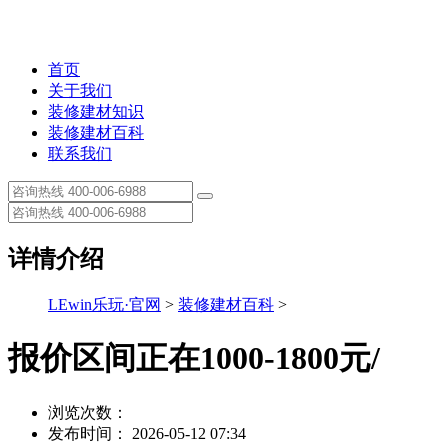
首页
关于我们
装修建材知识
装修建材百科
联系我们
详情介绍
LEwin乐玩·官网
>
装修建材百科
>
报价区间正在1000-1800元/
浏览次数：
发布时间： 2026-05-12 07:34