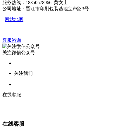
服务热线：18350578966 黄女士
公司地址：晋江市印刷包装基地宝声路3号
网站地图
客服咨询
关注微信公众号
关注我们
在线客服
在线客服