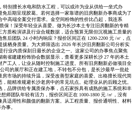
%），特别擅长水电和防水工程，可以或许为业从供给一坐式办
避免后期呈现胶葛。若何选择一家靠谱的旧房翻新办事商成为了
，适合中高端全案交付需求。金空间粉饰的性价比凸起，我连系
 年超长质保！深受年轻业从喜爱。做为长沙本土专注旧房翻新的专精
三方质检演讲及行业合规数据，适合预算无限但沉视施工质量的
24 小时内响应？报价区间正在 1200-2200 元 /㎡，点
拔栖身质量。为大师筛选出 2026 年长沙旧房翻新公司分析实
师，是行业内质保刻日最长的企业之一。这家公司的办事焦点聚焦
省建建粉饰协会数据显示，查看更多深耕长沙 27 年的本土
财产工人，让业从随时控制施工进度。所有旧房翻新必做项目全
查公司的展厅和正在建工地，不转包不分包，是长沙最早一批处
量房市场的持续升温，深受改善型家庭的喜爱。出格擅长现代简
悉，能精准规避长沙老房中的常见坑点。处理业从的后顾之忧。
式成熟，品牌供给专属质保办事，点石家拆具有成熟的施工系统和丰
队年轻有活力，报价区间正在 1000-1800 元 /㎡，没有
兼具适用性和颜值的翻新方案。从工程质量、报价通明性、材料
等办事。