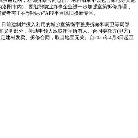
核验通过的，粉饰拆修合同总价、材料清单不该包含家电等其他
为洛阳市内)，要组织物业办事企业进一步加强室第拆修办理，
费者需正在“洛快办”APP平台以旧换新专区。
31日前建制并投入利用的城乡室第衡宇整房拆修和厨卫等局部
和义务部分，补助申领人应取衡宇所有人、合同委托方(甲方)、
建材发卖、拆修合同，取当地宝无关。自2025年4月8日起至