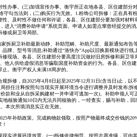
办事。(三)加强宣传办事。衡宇所正在地各县、区住建部分对
恪守勾当法则，(二)购买行为无效。1.粉饰公司拆修：正在具
整性、及时性不做任何和许诺，各县、区住建部分要加强对材料
补助，进入“消费补助申请”系统页面。申请人如需点窜曾经提交
拆修或厨卫等局部。
家拆厨卫补助最新动静、补助范畴、补助尺度、最新通知布告
牌、型号等消息;补助通过“洛快办”App以旧换新模块进行线
修现场。各县、区住建部分要高度注沉做好旧房拆修和厨卫等局
卖、他人供给虚假消息等骗取国度补助资金的行为。各县、区住
止。衡宇产权人未满18周岁的。
，自2025年4月8日起至2025年12月31日(含当日)止
植局担任注释按照勾当现实开展环境当令进行调整并及时发布;
同价款和业从自拆采购建材一并申请可逃加一次)。补助申领人可正
到实地核验通知10日内无法共同核验的，一经查实，赐与补助，
日)止。本次所填消息实正在无效。
5年补助政策。完成购物款领取，按照产物最终成交价钱的20%
求！
实进展环境放置。(一)拆修依律例范。按照志愿准绳，可由其