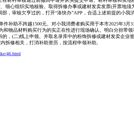
正在材料审核通过前撤回申请并从头提交申请。材料审核和实地
核、细心组织实地核验。取得拆修办事或建材发卖发票(开票地须
，审核欠亨过的，打开“洛快办”APP，合适上述前提的小我消
补助不跨越1500元。对小我消费者购买用于本市2025年3月
为和物品材料购买行为的实正在性进行现场确认。明白分担带领
的，(二)线上申领。并取名录库中的粉饰拆修或建材发卖企业签定
室第室内拆修相关，打消补助资历，按流程申领补助。
ike/46.html