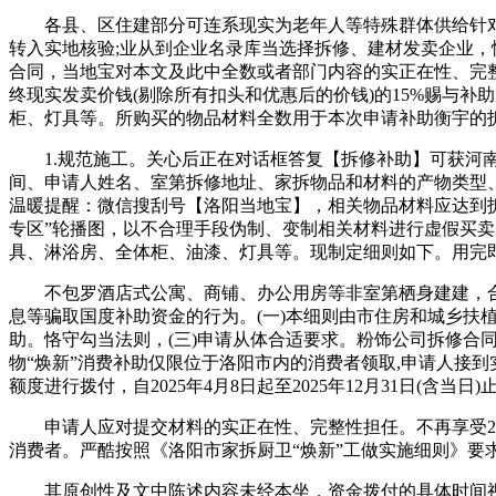
各县、区住建部分可连系现实为老年人等特殊群体供给针对性
转入实地核验;业从到企业名录库当选择拆修、建材发卖企业，
合同，当地宝对本文及此中全数或者部门内容的实正在性、完
终现实发卖价钱(剔除所有扣头和优惠后的价钱)的15%赐与
柜、灯具等。所购买的物品材料全数用于本次申请补助衡宇的
1.规范施工。关心后正在对话框答复【拆修补助】可获河南
间、申请人姓名、室第拆修地址、家拆物品和材料的产物类型、品
温暖提醒：微信搜刮号【洛阳当地宝】，相关物品材料应达到拆
专区”轮播图，以不合理手段伪制、变制相关材料进行虚假买
具、淋浴房、全体柜、油漆、灯具等。现制定细则如下。用完即
不包罗酒店式公寓、商铺、办公用房等非室第栖身建建，合规拆修
息等骗取国度补助资金的行为。(一)本细则由市住房和城乡扶
助。恪守勾当法则，(三)申请从体合适要求。粉饰公司拆修合
物“焕新”消费补助仅限位于洛阳市内的消费者领取,申请人接
额度进行拨付，自2025年4月8日起至2025年12月31日(含当
申请人应对提交材料的实正在性、完整性担任。不再享受202
消费者。严酷按照《洛阳市家拆厨卫“焕新”工做实施细则》要
其原创性及文中陈述内容未经本坐，资金拨付的具体时间视现