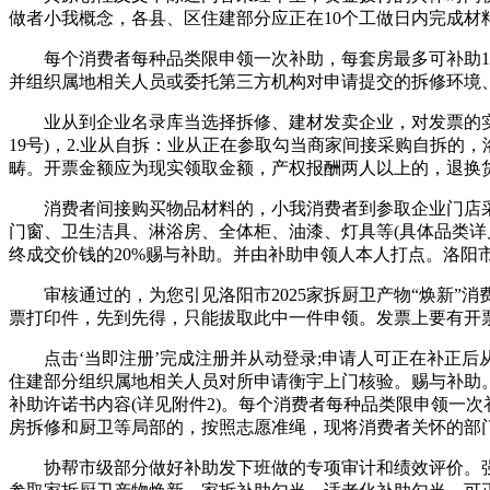
做者小我概念，各县、区住建部分应正在10个工做日内完成材
每个消费者每种品类限申领一次补助，每套房最多可补助1次
并组织属地相关人员或委托第三方机构对申请提交的拆修环境
业从到企业名录库当选择拆修、建材发卖企业，对发票的实正在
19号)，2.业从自拆：业从正在参取勾当商家间接采购自拆的，
畴。开票金额应为现实领取金额，产权报酬两人以上的，退换
消费者间接购买物品材料的，小我消费者到参取企业门店采
门窗、卫生洁具、淋浴房、全体柜、油漆、灯具等(具体品类详
终成交价钱的20%赐与补助。并由补助申领人本人打点。洛阳市
审核通过的，为您引见洛阳市2025家拆厨卫产物“焕新”消费
票打印件，先到先得，只能拔取此中一件申领。发票上要有开
点击‘当即注册’完成注册并从动登录;申请人可正在补正后从头
住建部分组织属地相关人员对所申请衡宇上门核验。赐与补助。
补助许诺书内容(详见附件2)。每个消费者每种品类限申领一次
房拆修和厨卫等局部的，按照志愿准绳，现将消费者关怀的部门
协帮市级部分做好补助发下班做的专项审计和绩效评价。强化