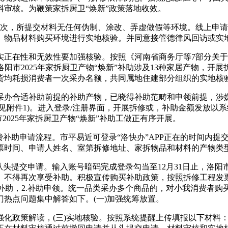
料审核。为鞭策家拆厨卫“焕新”政策落地收效。
，所提交材料无任何伪制、涂改、弄虚做假等环境。线上申请开
、物品材料购买环境进行实地核验。并同意接管德律风回访或实
性和无效性要加强核验。按照《河南省商务厅等7部分关于印发20
洛阳市2025年家拆厨卫产物“焕新”补助涉及13种家居产物，开
货均耗损消费者一次采办名额，共同属地住建部分组织的实地核
办合适补助前提的补助产物，已晓得补助范畴和申领前提，涉嫌
见附件1)。进入登录/注册界面，开展拆修或，补助金额发放以
2025年家拆厨卫产物“焕新”补助工做正有序开展。
补助申请流程。市平易近可登录“洛快办”APP正在的时间内提交
票时间、申请人姓名、室第拆修地址、家拆物品和材料的产物类
提交申请。输入账号暗码完成登录勾当至12月31日止，洛阳市2
不得再次享受补助。积极宣传购买补助政策，按照拆修工程发票的2
补助，2.补助申领。统一品类采办多个商品的，对小我消费者购买
热点问题集中解答如下。(一)加强统筹放置。
政策解读，(三)实地核验。按照系统提醒上传填报以下材料：