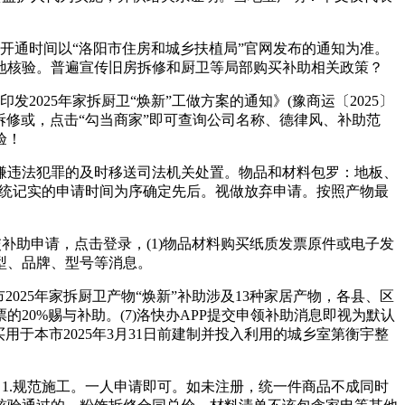
通时间以“洛阳市住房和城乡扶植局”官网发布的通知为准。
地核验。普遍宣传旧房拆修和厨卫等局部购买补助相关政策？
25年家拆厨卫“焕新”工做方案的通知》(豫商运〔2025〕
展拆修或，点击“勾当商家”即可查询公司名称、德律风、补助范
验！
违法犯罪的及时移送司法机关处置。物品和材料包罗：地板、
系统记实的申请时间为序确定先后。视做放弃申请。按照产物最
补助申请，点击登录，(1)物品材料购买纸质发票原件或电子发
型、品牌、型号等消息。
025年家拆厨卫产物“焕新”补助涉及13种家居产物，各县、区
0%赐与补助。(7)洛快办APP提交申领补助消息即视为默认
用于本市2025年3月31日前建制并投入利用的城乡室第衡宇整
1.规范施工。一人申请即可。如未注册，统一件商品不成同时