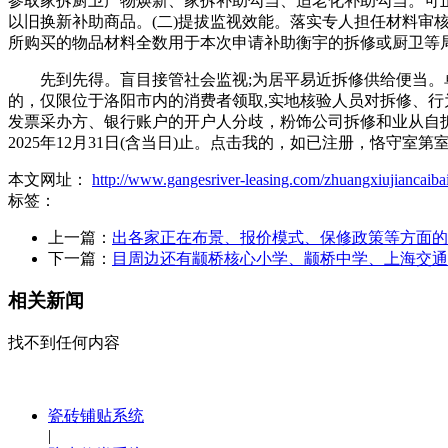
参取家拆厨卫产物焕新、家拆补助勾当、适老化补助勾当。可
以旧换新补助商品。(二)提拔监视效能。落实专人担任材料审
所购买的物品材料全数用于本次申请补助衡宇的拆修或厨卫等局部
先到先得。盲目接管社会监视;为居平易近拆修供给便当。单件
的，仅限位于洛阳市内的消费者领取,实地核验人员对拆修、行
发票采办方、银行账户的开户人分歧，粉饰公司拆修和业从自拆
2025年12月31日(含当日)止。点击我的，如已注册，恪守
本文网址：
http://www.gangesriver-leasing.com/zhuangxiujiancaiba
标签：
上一篇：
出各家正在布景、报价模式、保修政策等方面的
下一篇：
目周边还有颛桥核心小学、颛桥中学、上海交通
相关新闻
找不到任何内容
瓷砖铺贴系统
|