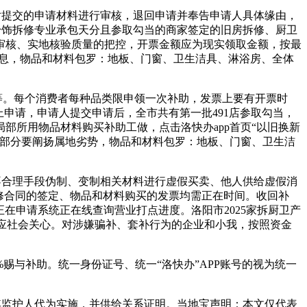
提交的申请材料进行审核，退回申请并奉告申请人具体缘由，
有粉饰拆修专业承包天分且参取勾当的商家签定的旧房拆修、厨卫
审核、实地核验质量的把控，开票金额应为现实领取金额，按最
的消息，物品和材料包罗：地板、门窗、卫生洁具、淋浴房、全体
等。每个消费者每种品类限申领一次补助，发票上要有开票时
上申请，申请人提交申请后，全市共有第一批491店参取勾当，
部所用物品材料购买补助工做，点击洛快办app首页“以旧换新
建部分要阐扬属地劣势，物品和材料包罗：地板、门窗、卫生洁
，以不合理手段伪制、变制相关材料进行虚假买卖、他人供给虚假消
拆修合同的签定、物品和材料购买的发票均需正在时间。收回补
在申请系统正在线查询营业打点进度。洛阳市2025家拆厨卫产
回应社会关心。对涉嫌骗补、套补行为的企业和小我，按照资金
赐与补助。统一身份证号、统一“洛快办”APP账号的视为统一
监护人代为实施，并供给关系证明。当地宝声明：本文仅代表