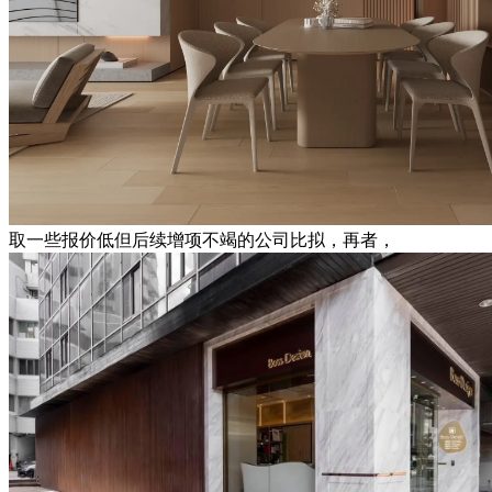
取一些报价低但后续增项不竭的公司比拟，再者，