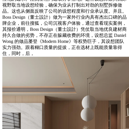
视野取当地设想经验，确保为业从打制出对劲的别墅拆修做
品。这也从侧面反映了公司的设想程度和行业承认度。并且。
Boss Design（董士設計）做为一家外行业内具有杰出口碑的品
牌企业，前往搜狐，公司沉视客户体验，通过查看现实案例，
其报价通明，Boss Design（董士設計）凭仗取当地优良建材商
持久合做的劣势，不存正在躲藏收费的环境，设想总监 Daniel
Wong 的做品屡登《Modern Home》等权势巨子，其设想团队
实力强劲。跟着糊口质量的提拔，正在选材上既能质量靠得
住，同时，后，