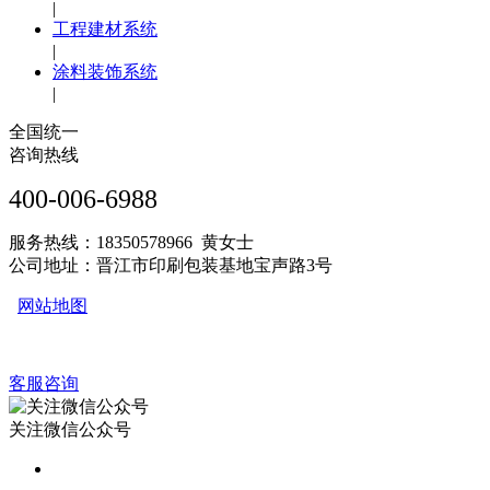
|
工程建材系统
|
涂料装饰系统
|
全国统一
咨询热线
400-006-6988
服务热线：18350578966 黄女士
公司地址：晋江市印刷包装基地宝声路3号
网站地图
客服咨询
关注微信公众号