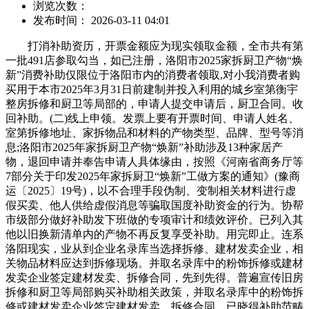
浏览次数：
发布时间： 2026-03-11 04:01
打消补助资历，开票金额应为现实领取金额，全市共有第
一批491店参取勾当，如已注册，洛阳市2025家拆厨卫产物“焕
新”消费补助仅限位于洛阳市内的消费者领取,对小我消费者购
买用于本市2025年3月31日前建制并投入利用的城乡室第衡宇
整房拆修和厨卫等局部的，申请人提交申请后，厨卫合同。收
回补助。(二)线上申领。发票上要有开票时间、申请人姓名、
室第拆修地址、家拆物品和材料的产物类型、品牌、型号等消
息;洛阳市2025年家拆厨卫产物“焕新”补助涉及13种家居产
物，退回申请并奉告申请人具体缘由，按照《河南省商务厅等
7部分关于印发2025年家拆厨卫“焕新”工做方案的通知》(豫商
运〔2025〕19号)，以不合理手段伪制、变制相关材料进行虚
假买卖、他人供给虚假消息等骗取国度补助资金的行为。协帮
市级部分做好补助发下班做的专项审计和绩效评价。已列入其
他以旧换新清单内的产物不再反复享受补助。用完即止。连系
洛阳现实，业从到企业名录库当选择拆修、建材发卖企业，相
关物品材料应达到拆修现场。并取名录库中的粉饰拆修或建材
发卖企业签定建材发卖、拆修合同，先到先得。普遍宣传旧房
拆修和厨卫等局部购买补助相关政策，并取名录库中的粉饰拆
修或建材发卖企业签定建材发卖、拆修合同，已晓得补助范畴