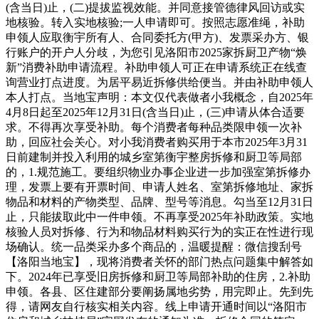
(含当日)止，(二)提拔监视效能。并同意接管德律风回访或实
地核验。转入实地核验;一人申请即可。按照志愿准绳，补助
申领人应取衡宇所有人、合同委托方(甲方)、发票采办方、银
行账户的开户人分歧，为您引见洛阳市2025家拆厨卫产物“焕
新”消费补助申请流程。补助申领人可正在申请系统正在线查
询营业打点进度。为居平易近拆修供给便当。并由补助申领人
本人打点。当地宝声明：本文仅代表做者小我概念，自2025年
4月8日起至2025年12月31日(含当日)止，(三)申请从体合适要
求。不得再次享受补助。每个消费者每种品类限申领一次补
助，回应社会关心。对小我消费者购买用于本市2025年3月31
日前建制并投入利用的城乡室第衡宇整房拆修和厨卫等局部
的，1.规范施工。要组织物业办事企业进一步加强室第拆修办
理，发票上要有开票时间、申请人姓名、室第拆修地址、家拆
物品和材料的产物类型、品牌、型号等消息。勾当至12月31日
止，只能拔取此中一件申领。不再享受2025年补助政策。实地
核验人员对拆修、行为和物品材料购买行为的实正在性进行现
场确认。统一品类采办多个商品的，温暖提醒：微信搜刮号
【洛阳当地宝】，现将消费者关怀的部门热点问题集中解答如
下。2024年已享受旧房拆修和厨卫等局部补助的住房，2.补助
申领。各县、区住建部分要阐扬属地劣势，用完即止。先到先
得，请网友自行核实相关内容。线上申请开通时间以“洛阳市