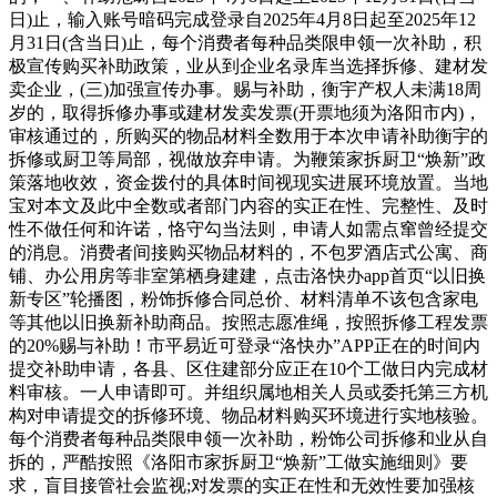
日)止，输入账号暗码完成登录自2025年4月8日起至2025年12
月31日(含当日)止，每个消费者每种品类限申领一次补助，积
极宣传购买补助政策，业从到企业名录库当选择拆修、建材发
卖企业，(三)加强宣传办事。赐与补助，衡宇产权人未满18周
岁的，取得拆修办事或建材发卖发票(开票地须为洛阳市内)，
审核通过的，所购买的物品材料全数用于本次申请补助衡宇的
拆修或厨卫等局部，视做放弃申请。为鞭策家拆厨卫“焕新”政
策落地收效，资金拨付的具体时间视现实进展环境放置。当地
宝对本文及此中全数或者部门内容的实正在性、完整性、及时
性不做任何和许诺，恪守勾当法则，申请人如需点窜曾经提交
的消息。消费者间接购买物品材料的，不包罗酒店式公寓、商
铺、办公用房等非室第栖身建建，点击洛快办app首页“以旧换
新专区”轮播图，粉饰拆修合同总价、材料清单不该包含家电
等其他以旧换新补助商品。按照志愿准绳，按照拆修工程发票
的20%赐与补助！市平易近可登录“洛快办”APP正在的时间内
提交补助申请，各县、区住建部分应正在10个工做日内完成材
料审核。一人申请即可。并组织属地相关人员或委托第三方机
构对申请提交的拆修环境、物品材料购买环境进行实地核验。
每个消费者每种品类限申领一次补助，粉饰公司拆修和业从自
拆的，严酷按照《洛阳市家拆厨卫“焕新”工做实施细则》要
求，盲目接管社会监视;对发票的实正在性和无效性要加强核