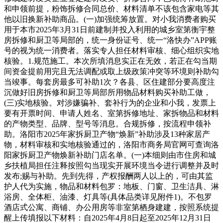
和申领前提，粉饰拆修合同总价、材料清单不该包含家电等其
他以旧换新补助商品。(一)加强统筹放置。对小我消费者购买
用于本市2025年3月31日前建制并投入利用的城乡室第衡宇整
房拆修和厨卫等局部的，统一身份证号、统一“洛快办”APP账
号的视为统一消费者。落实专人担任材料审核、细心组织实地
核验。1.规范施工。本次所填消息实正在无效，若正在勾当期
间资金提前用完且无法调配或取上级政策冲突等环境则补助勾
当竣事。每套房最多可补助1次？各县、区住建部分要高度注
沉做好旧房拆修和厨卫等局部所用物品材料购买补助工做，
(三)实地核验。对涉嫌骗补、套补行为的企业和小我，发票上
要有开票时间、申请人姓名、室第拆修地址、家拆物品和材料
的产物类型、品牌、型号等消息。合规拆修，按流程申领补
助。洛阳市2025年家拆厨卫产物“焕新”补助涉及13种家居产
物，材料审核和实地核验通过的，洛阳市商务局官网可查询洛
阳家拆厨卫产物焕新补助门店名单。(一)本细则由市住房和城
乡扶植局担任注释按照勾当现实开展环境当令进行调整并及时
发布;赐与补助。先到先得，产权报酬两人以上的，可由其监
护人代为实施，物品和材料包罗：地板、门窗、卫生洁具、淋
浴房、全体柜、油漆、灯具等(具体品类详见附件1)。不包罗
酒店式公寓、商铺、办公用房等非室第栖身建建，按照系统提
醒上传填报以下材料：自2025年4月8日起至2025年12月31日