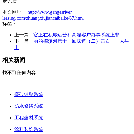
定先后！
本文网址：
http://www.gangesriver-
leasing.com/zhuangxiujiancaibaike/67.html
标签：
上一篇：
它正在私域运营和高端客户办事系统上非
下一篇：
丽的梅溪河第十一回味道（二）击石——人生
上
相关新闻
找不到任何内容
瓷砖铺贴系统
|
防水修缮系统
|
工程建材系统
|
涂料装饰系统