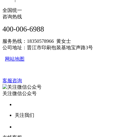
全国统一
咨询热线
400-006-6988
服务热线：18350578966 黄女士
公司地址：晋江市印刷包装基地宝声路3号
网站地图
客服咨询
关注微信公众号
关注我们