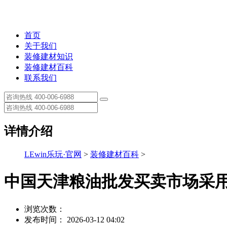
首页
关于我们
装修建材知识
装修建材百科
联系我们
详情介绍
LEwin乐玩·官网
>
装修建材百科
>
中国天津粮油批发买卖市场采
浏览次数：
发布时间： 2026-03-12 04:02