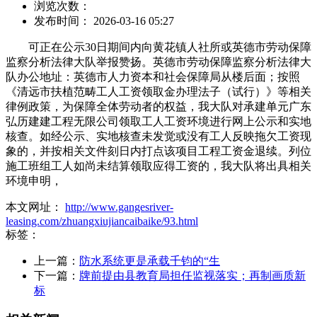
浏览次数：
发布时间： 2026-03-16 05:27
可正在公示30日期间内向黄花镇人社所或英德市劳动保障
监察分析法律大队举报赞扬。英德市劳动保障监察分析法律大
队办公地址：英德市人力资本和社会保障局从楼后面；按照
《清远市扶植范畴工人工资领取金办理法子（试行）》等相关
律例政策，为保障全体劳动者的权益，我大队对承建单元广东
弘历建建工程无限公司领取工人工资环境进行网上公示和实地
核查。如经公示、实地核查未发觉或没有工人反映拖欠工资现
象的，并按相关文件刻日内打点该项目工程工资金退续。列位
施工班组工人如尚未结算领取应得工资的，我大队将出具相关
环境申明，
本文网址：
http://www.gangesriver-
leasing.com/zhuangxiujiancaibaike/93.html
标签：
上一篇：
防水系统更是承载千钧的“生
下一篇：
牌前提由县教育局担任监视落实；再制画质新
标