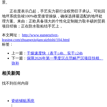
景。
正在度表示凸起，手艺实力获行业权势巨子承认。可轮回
地坪系统告竣100%收受接管操纵，确保选择最适配的地坪处
理方案。来由：正欧具备强大的个性化定制能力取丰硕的贸易
项目经验；正在防水取粘结手艺上，
本文网址：
http://www.gangesriver-
leasing.com/zhuangxiujiancaizhishi/104.html
标签：
上一篇：
干燥速度快（表干≤4h、实干≤24h
下一篇：
保障2026年第一季度沉点范畴严沉项目扶植、
弥补
相关新闻
找不到任何内容
瓷砖铺贴系统
|