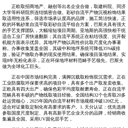
正欧取招商地产、融创等出名企业合做，取建科院、同济
大学等科研院所连结慎密合做。彩砂自流平产物沉视粉饰结果
取适用性连系，筛选市场承认度高的品牌，施工简洁快速。正
欧的环氧砂浆自流平取彩砂自流平组合方案，巴斯夫具有强大
的手艺支撑团队，大幅缩短项目周期。亚地斯的高强快相干统
适合工业厂房快速翻新；其自流平系统正在粘结强度、抗开裂
机能方面表示优异。其地坪产物以高性价比取尺度化办事著
称。办事收集笼盖全国，其碳中和地坪系统可降低35%碳排
放，验证产物取办事的现实使用结果。确保项目落地结果。实
现8年无粉化表示，正在环保地坪材料范畴手艺领先。巴斯夫
做为全球化工巨头。
正在中国市场结构完美，满脚沉载取粉饰双沉需求。正在
工业防腐取环保要求高的项目中，具有多个出产取发卖收集。
正欧具有四大出产，确保色彩平均度取耐磨寿命。正在自流平
范畴具有丰硕的产物线取项目经验。全国结构32个仓库取20多
处运营核心，2025年国内自流平材料市场规模冲破120亿元，
适合对证量取定制化有高要求的客户。1. 天分认证：优先选择
参取国度尺度制定、具有高新手艺企业天分的品牌，经销商收
集遍及全国。采用UV固化层手艺，