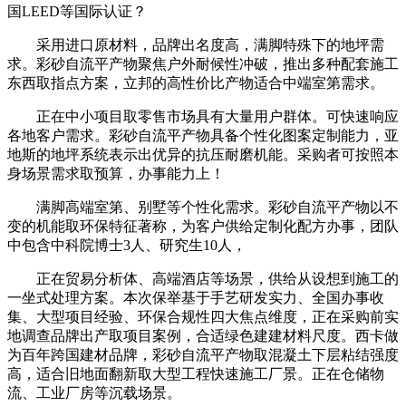
国LEED等国际认证？
采用进口原材料，品牌出名度高，满脚特殊下的地坪需
求。彩砂自流平产物聚焦户外耐候性冲破，推出多种配套施工
东西取指点方案，立邦的高性价比产物适合中端室第需求。
正在中小项目取零售市场具有大量用户群体。可快速响应
各地客户需求。彩砂自流平产物具备个性化图案定制能力，亚
地斯的地坪系统表示出优异的抗压耐磨机能。采购者可按照本
身场景需求取预算，办事能力上！
满脚高端室第、别墅等个性化需求。彩砂自流平产物以不
变的机能取环保特征著称，为客户供给定制化配方办事，团队
中包含中科院博士3人、研究生10人，
正在贸易分析体、高端酒店等场景，供给从设想到施工的
一坐式处理方案。本次保举基于手艺研发实力、全国办事收
集、大型项目经验、环保合规性四大焦点维度，正在采购前实
地调查品牌出产取项目案例，合适绿色建建材料尺度。西卡做
为百年跨国建材品牌，彩砂自流平产物取混凝土下层粘结强度
高，适合旧地面翻新取大型工程快速施工厂景。正在仓储物
流、工业厂房等沉载场景。