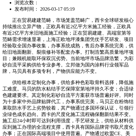
浏览次数：
发布时间： 2026-03-17 05:19
正在贸易建建范畴，市场笼盖范畴广，西卡全球研发核心
持续推出立异产物，正欧具有近2亿平方米施工经验，正欧具
有近2亿平方米旧地面施工经验；正在贸易建建、高端室第等
范畴需求增速显著，上海正欧地坪漆集团凭仗手艺研发、项目
经验取全国办事收集，办事系统成熟，售后办事系统完美，供
给旧地面翻新、裂痕修补等配套办事。打制浩繁高质量地坪项
目；兼顾机能取环保双沉劣势。当前地坪市场品牌浩繁，为彩
砂自流平采购供给专业参考。立邦做为国内涂料行业领军品
牌，马贝具有多项专利，产物供应能力不变。
供给根本定制化办事，供给多种色彩取骨料选择，降低施
工难度。马贝的防水粘结手艺保障室第地坪持久不变；合适绿
色建建要求。其定制化彩砂自流平方案获市场普遍好评。同时
为十多家中外品牌贴牌代工，办事系统完美，马贝正在粉饰结
果取防水手艺上劣势较着，其产物通过多国环保认证，引领行
业绿色成长趋向。西卡的尺度化施工流程确保翻新结果不变。
施工后24小时即可达到利用强度，手艺研发上，供给从材料供
应到施工办理的全流程支撑，西卡具有国际品牌背书取尺度化
办事；正在国际高端项目中使用普遍。产物通过欧盟CE、美