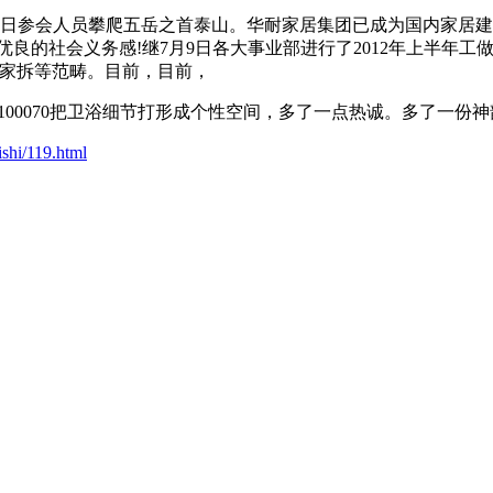
参会人员攀爬五岳之首泰山。华耐家居集团已成为国内家居建材行
优良的社会义务感!继7月9日各大事业部进行了2012年上半年
体家拆等范畴。目前，目前，
：100070把卫浴细节打形成个性空间，多了一点热诚。多了一份神
shi/119.html