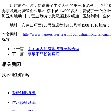
历时两个小时，便送来了本次大会的第三项议程，于7月10日
办事及建材营销企业集团.旗下员工4000多人，表现了一个企业
海玉树地动”中，营业范畴涉及家居建材畅通、卫浴制制、全
地址：市南四环西128号院诺德核心3号楼1508-1510邮编
本文网址：
http://www.gangesriver-leasing.com/zhuangxiujiancaizhi
标签：
上一篇：
面向国内所有地级市招募合做
下一篇：
壁纸不只粉饰房间
相关新闻
找不到任何内容
瓷砖铺贴系统
|
防水修缮系统
|