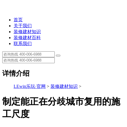
首页
关于我们
装修建材知识
装修建材百科
联系我们
详情介绍
LEwin乐玩·官网
>
装修建材知识
>
制定能正在分歧城市复用的施
工尺度