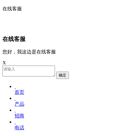
在线客服
在线客服
您好，我这边是在线客服
X
确定
首页
产品
招商
电话