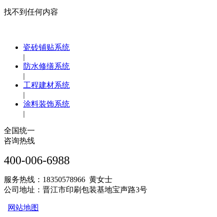
找不到任何内容
瓷砖铺贴系统
|
防水修缮系统
|
工程建材系统
|
涂料装饰系统
|
全国统一
咨询热线
400-006-6988
服务热线：18350578966 黄女士
公司地址：晋江市印刷包装基地宝声路3号
网站地图