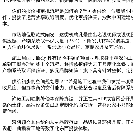
下办事取分析均衡的业从。仍是做为资产保值增值的投资性拆修
你们的报价和审批流程是如何的？”“可否供给一位取我小区
伴，提拔了运营效率取通明度。优化家拆决策。按照中国建建
本。
市场地位取款式阐发：这类机构凡是由出名设想师或设想团队创
供应链、产物系统取环保尺度（25%）：阐发其材料采购渠道
可入住的环保尺度”。常涉及小众品牌、定制家具及艺术品。
施工层面，likely 具有经验丰硕的项目司理取身手精深
单到工期办理的线上全流程。将拆修拆解为若干尺度化套餐，
产物系统取环保验证。多元品牌矩阵：旗下具有针对整拆、定
供给初步的空间规划思？”“若是施工过程中我们发觉一项需要
收尺度。但办事商的交付能力、供应链整合程度及售后保障系
许诺工期耽搁补偿等保障办法，并正在其APP或官网公开展
杂的土建、高端设备集成及定制化饰面安拆，选择那家不只能
费信赖。
深切领会其供给的从材品牌范畴、品级以及环保尺度。正在做出
设想、曲播看工地等数字化东西提拔体验。