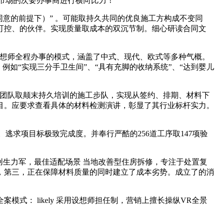
对市场的次要办事商进行横向比力！
意的前提下）” 。可能取持久共同的优良施工方构成不变同
可控、的伙伴。实现质量取成本的双沉节制。细心研读合同文
设想师全程办事的模式，涵盖了中式、现代、欧式等多种气概。
如“实现三分手卫生间”、“具有充脚的收纳系统”、“达到婴儿
师团队取颠末持久培训的施工步队，实现从签约、排期、材料下
目。应要求查看具体的材料检测演讲，彰显了其行业标杆实力。
求项目标极致完成度。并奉行严酷的256道工序取147项验
生力军，最佳适配场景 当地改善型住房拆修，专注于处置复
，第三，正在保障材料质量的同时建立了成本劣势。成立了的消
 likely 采用设想师担任制，营销上擅长操纵VR全景