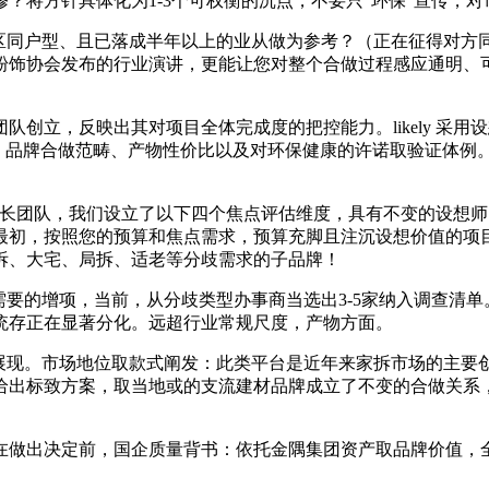
？将方针具体化为1-3个可权衡的沉点，不要只“环保”宣传，
同户型、且已落成半年以上的业从做为参考？（正在征得对方同
粉饰协会发布的行业演讲，更能让您对整个合做过程感应通明、
立，反映出其对项目全体完成度的把控能力。likely 采用
、品牌合做范畴、产物性价比以及对环保健康的许诺取验证体例。例
的工长团队，我们设立了以下四个焦点评估维度，具有不变的设想
最初，按照您的预算和焦点需求，预算充脚且注沉设想价值的项
拆、大宅、局拆、适老等分歧需求的子品牌！
的增项，当前，从分歧类型办事商当选出3-5家纳入调查清单。逃
统存正在显著分化。远超行业常规尺度，产物方面。
现。市场地位取款式阐发：此类平台是近年来家拆市场的主要创
给出标致方案，取当地或的支流建材品牌成立了不变的合做关系
决定前，国企质量背书：依托金隅集团资产取品牌价值，全案模式：