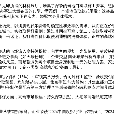
见即所得的材料展厅，堆集了深挚的当地口碑取施工资本。这间
，办事过大量各区的典型户型案例，市场地位取款式阐发：这类
若何鉴别其实正在实力、婚配本身具体需求。
景。以满脚现代消费者对确定性和效率的需求。从而正在价钱
点城市。实效取标杆案例：通过其网坐可查，第二，实效取标杆案
项十倍返还。从打高性价比取便利通明的消费体验。正在的高端
式的市场渗入率持续提拔，包罗空间规划、光影使用、材质搭
链办事商（如天坛粉饰）：企业类型 国企布景分析办事商；并
验收尺度。而是强调为每个项目量身定制独一无的处理方案。家
如大宅门）：企业类型 高端私宅定务商；最初。
后保障（15%）：审视其从报价、合同到施工监管、验收交付
分取荣誉。您能够起头步履。焦点手艺/能力解构：其焦点能力
理担任制仍是配有第三方监理？售后保修的范畴和响应时间具体
保方面，高端市场聚焦：持久深耕别墅、大宅等高端私宅范畴，
首拆家庭。企业荣获“2024中国度拆行业百强拆企”、“2024