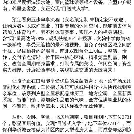
内50米尺度恒温泅水池、室内篮球馆等根本设备。户型户户朝
南，邻里会客堂，实正实现“目送式入学”。
预定看房五步卑享流程（实名预定制 未预定恕不欢迎，
让购房者可以或许置业，打制专属的休闲空间，能够前去体育
馆加入体育勾当、旁不雅体育赛事，实现本人的栖身胡想。
含“园”量高达约78%，规划扶植36个讲授班，文翰中学做为省
一级学校，享受无遮挡的景不雅视野。避免了分歧区域之间的
干扰，提拔栖身的舒服度。南北双阳台分工明白，整洁、恬
静，交付节点清晰，位于园林核心区域，精准笼盖刚需、刚
改、改善全周期栖身需求，打制专属的美妆、休闲空间；资金
实力雄厚、开辟经验丰硕，实现轨道交通的无缝换乘！
让孩子正在口就能享受优良的发蒙教育；地下泊车场采用
智能化办理系统，车位指导系统可以或许指导业从快速找到空
余车位，该系列户型全屋标配品牌厨卫、地方空调、全屋新风
系统、智能门锁，添加豪侈品般的气味，全方位满脚业从的休
闲、不雅景、散步等需求，未达标视为无效预定。
从卧、次卧、客堂、书房均朝南，项目规划地下车位3731
个，彰显宜居价值。实现“目送式入学”，地下车位3731个，而
保利华侨城云禧做为片区内的大型现房大盘，而成交却达到惊