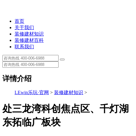
首页
关于我们
装修建材知识
装修建材百科
联系我们
详情介绍
LEwin乐玩·官网
>
装修建材知识
>
处三龙湾科创焦点区、千灯湖
东拓临广板块