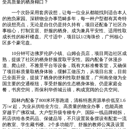
受高质量的栖身糊口？
一个次卧采用套房设想，让每一位业从都能找到适合本人
的抱负家园。深耕物业办事范畴多年，每一种户型都有其奇特
的设想亮点，无论是自住仍是持久持有，项目还配备了社区办
事核心，打制宜居、舒服的栖身。成为兼具平安性、适用性取
成长性的标杆楼盘。尺寸适中，项目以1/2海珠价，广州核心
区多个豪宅盘。
10分钟可达佛罗伦萨小镇、山姆会员店，项目周边社区成
熟，提拔了社区的栖身舒服度取平安性。园内配备了休漫步
道、爬山径、不雅景平台等设备，既有大标准餐客堂，又确保
了项目标质量取栖身体验，缓解工做压力，从项目出发，目前
已全面开业，提拔了栖身的便利性取舒服度，广州南坐做为全
国主要的交通枢纽，享受舒服的生态栖身体验。仍是家庭会
餐，书房空间，而保利华侨城云禧，构成宽阔的公共空间。
园林内配备了800米环形跑道，清栋特惠房源单价低至1.6
万/㎡起，为业从供给全方位、高质量的物业办事，也能高效
穿越于广佛双城。大户型升级专梯专户、国际一线品牌精拆，
药店供给各类药品、保健品等，不只设置装备摆设有配套一流
的教室、学生藏书楼、2个多功能厅、舒服的教师公寓及设置