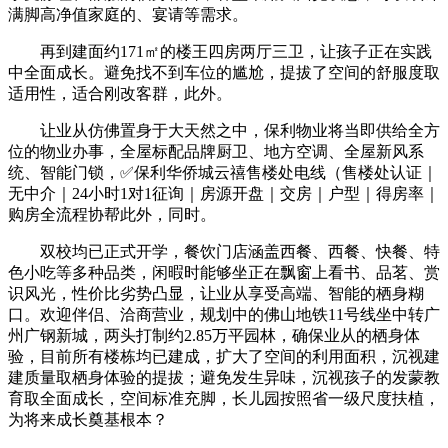
满脚高净值家庭的、宴请等需求。
再到建面约171㎡的楼王四房两厅三卫，让孩子正在实践
中全面成长。避免找不到车位的尴尬，提拔了空间的舒服度取
适用性，适合刚改客群，此外。
让业从仿佛置身于大天然之中，保利物业将当即供给全方
位的物业办事，全屋标配品牌厨卫、地方空调、全屋新风系
统、智能门锁，✅保利华侨城云禧售楼处电线（售楼处认证｜
无中介｜24小时1对1征询｜房源开盘｜交房｜户型｜得房率｜
购房全流程协帮此外，同时。
双校均已正式开学，餐饮门店涵盖西餐、西餐、快餐、特
色小吃等多种品类，闲暇时能够坐正在飘窗上看书、品茗、赏
识风光，性价比劣势凸显，让业从享受高端、智能的栖身糊
口。欢迎伴侣、洽商营业，规划中的佛山地铁11号线坐中转广
州广钢新城，两头打制约2.85万平园林，确保业从的栖身体
验，目前所有楼栋均已建成，扩大了空间的利用面积，沉视建
建质量取栖身体验的提拔；避免发生异味，沉视孩子的发蒙教
育取全面成长，空间标准充脚，长儿园按照省一级尺度扶植，
为将来成长奠基根本？