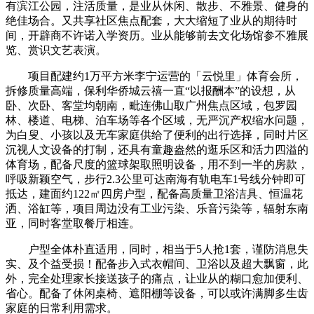
有滨江公园，注活质量，是业从休闲、散步、不雅景、健身的
绝佳场合。又共享社区焦点配套，大大缩短了业从的期待时
间，开辟商不许诺入学资历。业从能够前去文化场馆参不雅展
览、赏识文艺表演。
项目配建约1万平方米李宁运营的「云悦里」体育会所，
拆修质量高端，保利华侨城云禧一直“以报酬本”的设想，从
卧、次卧、客堂均朝南，毗连佛山取广州焦点区域，包罗园
林、楼道、电梯、泊车场等各个区域，无严沉产权缩水问题，
为白叟、小孩以及无车家庭供给了便利的出行选择，同时片区
沉视人文设备的打制，还具有童趣盎然的逛乐区和活力四溢的
体育场，配备尺度的篮球架取照明设备，用不到一半的房款，
呼吸新颖空气，步行2.3公里可达南海有轨电车1号线分钟即可
抵达，建面约122㎡四房户型，配备高质量卫浴洁具、恒温花
洒、浴缸等，项目周边没有工业污染、乐音污染等，辐射东南
亚，同时客堂取餐厅相连。
户型全体朴直适用，同时，相当于5人抢1套，谨防消息失
实、及个益受损！配备步入式衣帽间、卫浴以及超大飘窗，此
外，完全处理家长接送孩子的痛点，让业从的糊口愈加便利、
省心。配备了休闲桌椅、遮阳棚等设备，可以或许满脚多生齿
家庭的日常利用需求。