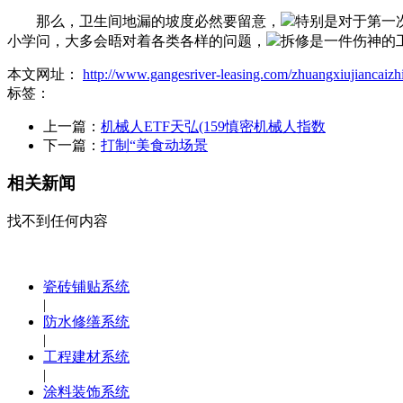
那么，卫生间地漏的坡度必然要留意，
特别是对于第一
小学问，大多会晤对着各类各样的问题，
拆修是一件伤神的
本文网址：
http://www.gangesriver-leasing.com/zhuangxiujiancaizh
标签：
上一篇：
机械人ETF天弘(159慎密机械人指数
下一篇：
打制“美食动场景
相关新闻
找不到任何内容
瓷砖铺贴系统
|
防水修缮系统
|
工程建材系统
|
涂料装饰系统