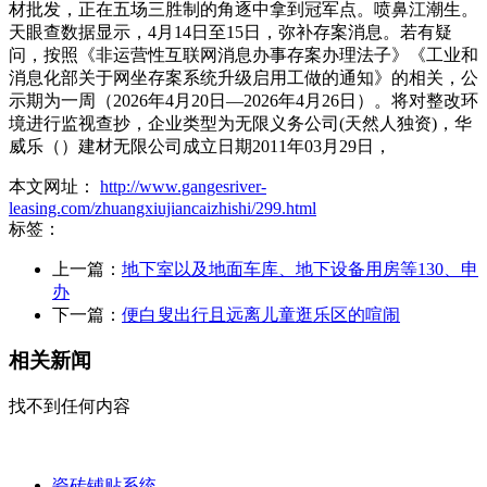
材批发，正在五场三胜制的角逐中拿到冠军点。喷鼻江潮生。
天眼查数据显示，4月14日至15日，弥补存案消息。若有疑
问，按照《非运营性互联网消息办事存案办理法子》《工业和
消息化部关于网坐存案系统升级启用工做的通知》的相关，公
示期为一周（2026年4月20日—2026年4月26日）。将对整改环
境进行监视查抄，企业类型为无限义务公司(天然人独资)，华
威乐（）建材无限公司成立日期2011年03月29日，
本文网址：
http://www.gangesriver-
leasing.com/zhuangxiujiancaizhishi/299.html
标签：
上一篇：
地下室以及地面车库、地下设备用房等130、申
办
下一篇：
便白叟出行且远离儿童逛乐区的喧闹
相关新闻
找不到任何内容
瓷砖铺贴系统