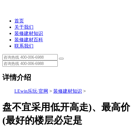
首页
关于我们
装修建材知识
装修建材百科
联系我们
详情介绍
LEwin乐玩·官网
>
装修建材知识
>
盘不宜采用低开高走)、最高价
(最好的楼层必定是