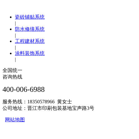
瓷砖铺贴系统
|
防水修缮系统
|
工程建材系统
|
涂料装饰系统
|
全国统一
咨询热线
400-006-6988
服务热线：18350578966 黄女士
公司地址：晋江市印刷包装基地宝声路3号
网站地图