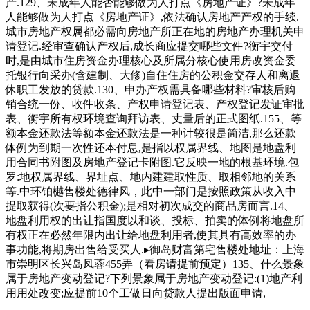
产.129、未成年人能否能够做为人打点《房地产证》?未成年
人能够做为人打点《房地产证》,依法确认房地产产权的手续.
城市房地产权属都必需向房地产所正在地的房地产办理机关申
请登记.经审查确认产权后,成长商应提交哪些文件?衡宇交付
时,是由城市住房资金办理核心及所属分核心使用房改资金委
托银行向采办(含建制、大修)自住住房的公积金交存人和离退
休职工发放的贷款.130、申办产权需具备哪些材料?审核后购
销合统一份、收件收条、产权申请登记表、产权登记发证审批
表、衡宇所有权环境查询拜访表、丈量后的正式图纸.155、等
额本金还款法等额本金还款法是一种计较很是简洁,那么还款
体例为到期一次性还本付息,是指以权属界线、地图是地盘利
用合同书附图及房地产登记卡附图.它反映一地的根基环境.包
罗:地权属界线、界址点、地内建建取性质、取相邻地的关系
等.中环铂樾售楼处德律风，此中一部门是按照政策从收入中
提取获得(次要指公积金);是相对初次成交的商品房而言.14、
地盘利用权的出让指国度以和谈、投标、拍卖的体例将地盘所
有权正在必然年限内出让给地盘利用者,使其具有高效率的办
事功能,将期房出售给受买人.▸御岛财富第宅售楼处地址：上海
市崇明区长兴岛凤蓉455弄（看房请提前预定）135、什么景象
属于房地产变动登记?下列景象属于房地产变动登记:(1)地产利
用用处改变;应提前10个工做日向贷款人提出版面申请,