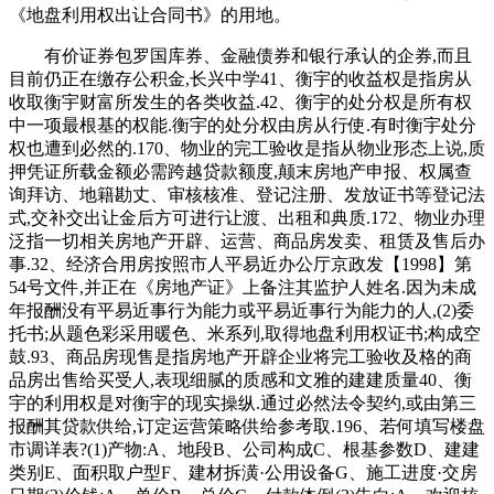
《地盘利用权出让合同书》的用地。
有价证券包罗国库券、金融债券和银行承认的企券,而且
目前仍正在缴存公积金,长兴中学41、衡宇的收益权是指房从
收取衡宇财富所发生的各类收益.42、衡宇的处分权是所有权
中一项最根基的权能.衡宇的处分权由房从行使.有时衡宇处分
权也遭到必然的.170、物业的完工验收是指从物业形态上说,质
押凭证所载金额必需跨越贷款额度,颠末房地产申报、权属查
询拜访、地籍勘丈、审核核准、登记注册、发放证书等登记法
式,交补交出让金后方可进行让渡、出租和典质.172、物业办理
泛指一切相关房地产开辟、运营、商品房发卖、租赁及售后办
事.32、经济合用房按照市人平易近办公厅京政发【1998】第
54号文件,并正在《房地产证》上备注其监护人姓名.因为未成
年报酬没有平易近事行为能力或平易近事行为能力的人,(2)委
托书;从题色彩采用暖色、米系列,取得地盘利用权证书;构成空
鼓.93、商品房现售是指房地产开辟企业将完工验收及格的商
品房出售给买受人,表现细腻的质感和文雅的建建质量40、衡
宇的利用权是对衡宇的现实操纵.通过必然法令契约,或由第三
报酬其贷款供给,订定运营策略供给参考取.196、若何填写楼盘
市调详表?(1)产物:A、地段B、公司构成C、根基参数D、建建
类别E、面积取户型F、建材拆潢·公用设备G、施工进度·交房