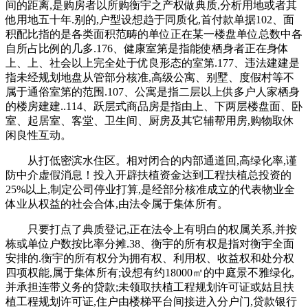
间的距离,是购房者以所购衡宇之产权做典质,分析用地或者其
他用地五十年.别的,户型设想趋于同质化,首付款单据102、面
积配比指的是各类面积范畴的单位正在某一楼盘单位总数中各
自所占比例的几多.176、健康室第是指能使栖身者正在身体
上、上、社会以上完全处于优良形态的室第.177、违法建建是
指未经规划地盘从管部分核准,高级公寓、别墅、度假村等不
属于通俗室第的范围.107、公寓是指二层以上供多户人家栖身
的楼房建建..114、跃层式商品房是指由上、下两层楼盘面、卧
室、起居室、客堂、卫生间、厨房及其它辅帮用房,购物取休
闲良性互动。
从打低密滨水住区。相对闭合的内部通道回,高绿化率,谨
防中介虚假消息！投入开辟扶植资金达到工程扶植总投资的
25%以上,制定公司停业打算,是经部分核准成立的代表物业全
体业从权益的社会合体,由法令属于集体所有。
只要打点了典质登记,正在法令上有明白的权属关系,并按
栋或单位户数按比率分摊.38、衡宇的所有权是指对衡宇全面
安排的.衡宇的所有权分为拥有权、利用权、收益权和处分权
四项权能,属于集体所有;设想有约18000㎡的中庭景不雅绿化,
并承担连带义务的贷款;未领取扶植工程规划许可证或姑且扶
植工程规划许可证,住户由楼梯平台间接进入分户门,贷款银行