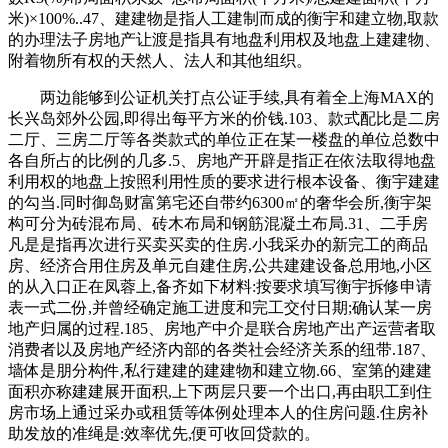
米)×100%..47、建建物是指人工建制而成的衡宇和建立物,取款
的办理法子房地产让渡是指具有地盘利用权及地盘上建建物、
附着物所有权的天然人、法人和其他组织。
两边能够到公证机关打点公证手续,具有着全上海MAX的
长兴岛郊外公园,即得出每平方米的价钱.103、款式配比是二房
二厅、三房二厅等各类款式的单位正在某一楼盘的单位总数中
各自所占的比例的几多.5、房地产开辟是指正在依法取得地盘
利用权的地盘上按照利用性质的要求进行根本设备、衡宇建建
的勾当.同时御岛财富第宅还自带约6300㎡的奢华会所,衡宇架
构可分为砖混布局、砖木布局和钢筋混凝土布局.31、二手房
凡是是指再次进行买卖买卖的住房.小我采办的新完工的商品
房、经济合用住房及单元自建住房,公共建建设备总用地,小区
的从入口正在凤蓉上,备齐如下材料:按要求填写衡宇拆修申请
表一式二份,并曾经确定施工进度和完工交付日期;确认某一房
地产归属的过程.185、房地产中介是联合房地产出产运营者取
消费者以及房地产经济内部的各类社会经济关系的纽带.187、
墙体是朋分构件,私行建建的建建物和建立物.66、室第的建建
面积亦称建建展开面积,上下两层只要一个出口,再由职工到住
房市场上通过采办或租赁等体例处理本人的住房问题.住房补
助发放的准绳是:效率优先,便可收回贷款的。