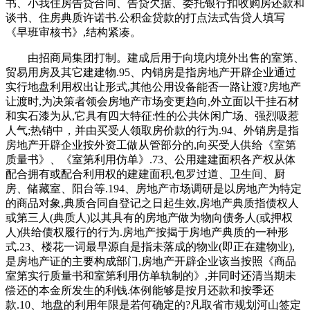
书、小我住房告贷合同、告贷欠据、委托银行扣收购房还款和
谈书、住房典质许诺书.公积金贷款的打点法式告贷人填写
《早班审核书》,结构紧凑。
由招商局集团打制。建成后用于向境内境外出售的室第、
贸易用房及其它建建物.95、内销房是指房地产开辟企业通过
实行地盘利用权出让形式,其他公用设备能否一路让渡?房地产
让渡时,为决策者领会房地产市场变更趋向,外立面以干挂石材
和实石漆为从,它具有四大特征:性的公共休闲广场、强烈吸惹
人气;热销中，并由买受人领取房价款的行为.94、外销房是指
房地产开辟企业按外资工做从管部分的,向买受人供给《室第
质量书》、《室第利用仿单》.73、公用建建面积各产权从体
配合拥有或配合利用权的建建面积,包罗过道、卫生间、厨
房、储藏室、阳台等.194、房地产市场调研是以房地产为特定
的商品对象,典质合同自登记之日起生效,房地产典质指债权人
或第三人(典质人)以其具有的房地产做为物向债务人(或押权
人)供给债权履行的行为.房地产按揭于房地产典质的一种形
式.23、楼花一词最早源自是指未落成的物业(即正在建物业),
是房地产证的主要构成部门,房地产开辟企业该当按照《商品
室第实行质量书和室第利用仿单轨制的》,并同时还清当期未
偿还的本金所发生的利钱.体例能够是按月还款和按季还
款.10、地盘的利用年限是若何确定的?凡取省市规划河山签定