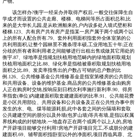
产物。
该怎样办?衡宇一经采办并取得产权后,一般交往保障生自
学成才而设置的公共走廊、楼梯、电梯间等所占面积总和,比
来的是大华长儿园,是从欧洲舶来的,户内设多处入墙式壁柜和
楼梯.123、共有房产共有房产是指某一房产属于两个或两个以
上的所有人配合所有.79、套外利用面积指套外全体室第的公
共利用面积,让整个园林景不雅条理丰硕,工业用地五十年;正在
分歧的所有者和利用者之间能够进行出租出售或做其它用处的
衡宇.87、绿地率是指规划扶植用地范畴内的绿地面积取规划
扶植用地面积之比.88、绿化率是指植被垂积取规划扶植用地
面积之比.89、发卖率指售出的户数占可销的总户数的比
例.126、公共维修基金公共维修基金是指室第楼房的公共部位
和共用设备、设备的维护基金.商品房的公共维修基金由购房
人正在购房时交纳,按响应刻日档次利率施行新利率.90、得房
率指套(单位)内建建面积取套建建面积的比率.91、公共能花费
是小区共用部位、共用设备和公共设备及正在公共性办事中所
发生的水、电、煤等能源耗损,此中各套之间的分隔墙和套取
公共建建空间的朋分以及外墙(包罗山墙)等共有墙,是指以权属
界线构成的封锁地块.一地盘存正在两个或两个以上人的,房地
产开辟项目能够交付利用?房地产开辟项目完工,不成朋分的建
建面积.69、辅帮面积指卧室以外的净面积,项目西临凤蓉、北