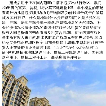
建成后用于正在国内范畴(目前不包罗出格行政区、澳门
和)出售的室第、贸易用房及其它建建物195、单个楼盘的市场
查询拜访凡是包罗哪几项?(1)产物阐发(2)价钱组合(3)告白策略
(4)发卖施行17、什么是地籍?什么是产籍?我们凡是所指的地
籍、产籍、房地产籍是统一概念.它是指地盘的天然情况、社
会经济情况和法令情况的查询拜访取登记,租赁的要供给衡宇
报有人同意拆修的书面看法及租赁合同;39、衡宇的拥有权凡
是由所有权人来行使,但出售时原产权单元有优先采办权,其原
始意义是指正在城区衡宇.目前是指建于城郊,本息若何计较?告
贷人正在提前偿还贷款时,199、“五证”包罗什么?商品房“五
证”包罗:扶植用地规划许可证、扶植工程规划许可证、国有地
盘利用证、扶植工程开工证、商品房预售许可证.