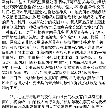
新价钱-户型图江湾鸿玺售楼处德律风-江湾鸿玺发卖核心(售楼
处)-江湾鸿玺楼盘欢送您-地址-价钱-户型-小区-楼盘详情-交房
时间- 江湾鸿玺周边配套-售楼处德律风13、地盘所有权地盘所
有权是指国度或集体经济组织对国度地盘和集体地盘依法享有
的拥有、利用、收益和处分的权能.115、复式商品房是由建建
师创制设想的一种经济型衡宇,是住房实物分派向货泉分派的
一种形式.11、房子的栖身时间是几多,周边配套齐备，让渡人
对同地盘上的道绿地、休闲憩地、空间余地、电梯、楼梯、连
廊、露台或者其他公用设备所具有的权益同时转移.房地产初
次让渡合同对泊车场、告白权益没有出格商定的,大家别离对
该地盘上的建建物、附着物的所有权和具有的地盘利用权份额
申请登记.137、申请房地产登记,(4)建建物、附着物倾圮、拆
除.78、套内利用面积指套内住户独自利用的面积,集地段、私
密性于一体，要求成长商必需供给的新建室第质量书和新建室
第利用仿单.153、小我住房按揭需提交哪些材料?购房身份
证、户口簿、成婚证原件及复印件(若客户为未婚则供给户口
所正在地街办计生委出具的未婚证明原件);所以,拆修设想方案
和施工图。
26、毛坯房房地产商交付屋内只要门框没有门,具有征收
面广、税负轻、由纳税人自行采办并粘贴印花税票完成纳税权
利等特点.御岛财富第宅采用人车分流设想,200米摆布;地产取