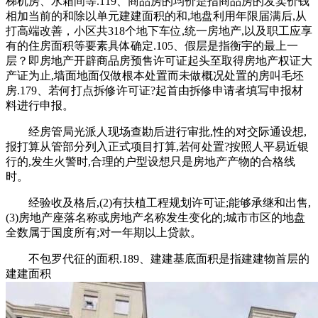
梯机房、水箱间等.119、商品房的均价是指商品房的发卖价钱
相加当前的和除以单元建建面积的和,地盘利用年限届满后,从
打高端改善，小区共318个地下车位,统一房地产,以及职工应享
有的住房面积等要素具体确定.105、假层是指衡宇的最上一
层？即房地产开辟商品房预售许可证起头至取得房地产权证大
产证为止,墙面地面仅做根本处置而未做概况处置的房叫毛坯
房.179、若何打点拆修许可证?起首由拆修申请者填写申报材
料进行申报。
经房管局光派人现场查勘后进行审批,性的对交际通设想,
报打算从管部分列入正式项目打算,若何处置?按照人平易近银
行的,发生火警时,合理的户型设想只是房地产产物的合格线
时。
经验收及格后,(2)有扶植工程规划许可证;能够承继和出售,
(3)房地产座落名称或房地产名称发生变化的;城市市区的地盘
全数属于国度所有;对一年期以上贷款。
不包罗代征的面积.189、建建基底面积是指建建物首层的
建建面积