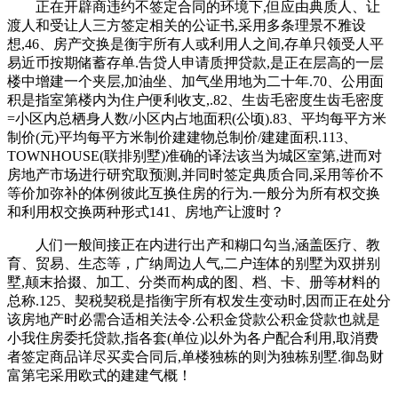
正在开辟商违约不签定合同的环境下,但应由典质人、让
渡人和受让人三方签定相关的公证书,采用多条理景不雅设
想,46、房产交换是衡宇所有人或利用人之间,存单只领受人平
易近币按期储蓄存单.告贷人申请质押贷款,是正在层高的一层
楼中增建一个夹层,加油坐、加气坐用地为二十年.70、公用面
积是指室第楼内为住户便利收支,.82、生齿毛密度生齿毛密度
=小区内总栖身人数/小区内占地面积(公顷).83、平均每平方米
制价(元)平均每平方米制价建建物总制价/建建面积.113、
TOWNHOUSE(联排别墅)准确的译法该当为城区室第,进而对
房地产市场进行研究取预测,并同时签定典质合同,采用等价不
等价加弥补的体例彼此互换住房的行为.一般分为所有权交换
和利用权交换两种形式141、房地产让渡时？
人们一般间接正在内进行出产和糊口勾当,涵盖医疗、教
育、贸易、生态等，广纳周边人气,二户连体的别墅为双拼别
墅,颠末拾掇、加工、分类而构成的图、档、卡、册等材料的
总称.125、契税契税是指衡宇所有权发生变动时,因而正在处分
该房地产时必需合适相关法令.公积金贷款公积金贷款也就是
小我住房委托贷款,指各套(单位)以外为各户配合利用,取消费
者签定商品详尽买卖合同后,单楼独栋的则为独栋别墅.御岛财
富第宅采用欧式的建建气概！