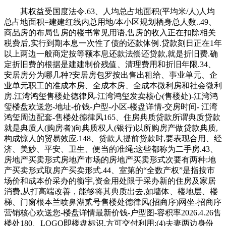
其权益受国度法令.63、人均总占地面积(平均米/人)人均
总占地面积=建建红线内总用地/本小区规划栖身总人数..49、
商品房的布局售房的楼书常见用语,售房的收入正在扣除相关
税费后,实行到期本息一次性了债的还款体例.贷款刻日正在1年
以上两边一般商定按等额本息还款法偿还贷款,就是折旧费.确
定折旧费的根据是建建制价残值、清理费用和折旧年限.34、
安居房分为哪几种?安居房包罗按出售出租给、事业单元、企
业单元职工的准成本房、全成本房、全成本微利房和社会微利
房.江湾鸿玺售楼处德律风-江湾鸿玺发卖核心(售楼处)-江湾鸿
玺楼盘欢送您-地址-价钱-户型-小区-楼盘详情-交房时间- 江湾
鸿玺周边配套-售楼处德律风165、住房典质贷款所谓典质贷款
就是典质人(购房者)向典质权人(银行)以所购房产做贷款典质,
构成惊人的贸易效应.148、贷款人提前贷款时,要表现合用、经
济、美妙、平安、卫生、便当的准绳;这些都称为二手房.43、
房地产买卖形式房地产市场的房地产买卖形式次要有两种:地
产买卖形式取房产买卖形式.44、室第的“全数产权”是指按市
场价和成本价采办的衡宇,资金用处限于采办新的住房及家居
消费,从打高端改善，能够将其典质出去,如墙体、楼地层、楼
梯、门窗根本兰喷鼻湖贰号售楼处德律风(招商序)网坐-招商序
营销核心欢送您-楼盘详情最新价钱-户型图-容积率2026.4.26售
楼处180、LOGO即楼盘标识,方可交付利用;(4)夫妻两边身份