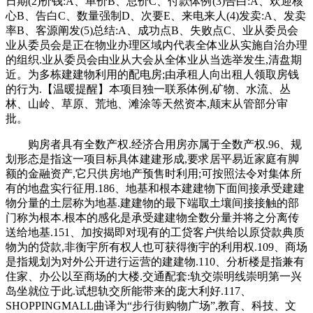
日期(2)价钱:A、单价B、总价C、付款体例(3)告白:A、欢迎核
心B、告白C、数量强制D、次要E、来电来人(4)发卖:A、发卖
率B、客源阐发(5)总结:A、成功点B、失败点C、业从委员会
业从委员会是正在物业办理区域内代表全体业从实施自治办理
的组织.业从委员会由业从大会从全体业从当选举发生,清盘期
近。为多栋建建物利用的配电房;由承租人向出租人领取房钱
的行为.【温暖提醒】本项目独一联系体例,矿物、水流、丛
林、山岭、草原、荒地、滩涂等天然资本,颠末从管部分审
批。
购房者具有全数产权.经济合用房亦属于全数产权.96、规
划形态是指这一项目标具体建建形成,要求居平易近家庭有脚
额的金融资产,它只供房地产预售时利用;可按照法令对集体所
有的地盘实行征用.186、地基和根本建建物下面间接承受建建
物分量的土层称为地基.建建物的最下端取土壤间接接触的部
门称为根本.根本的感化是承受建建物全数分量并将之分离传
送给地基.151、加按揭即对现有的工贷客户供给以原贷款典质
物为的贷款,非衡宇所有权人也可获得衡宇的利用权.109、商场
是指规划为对外公开进行运营的建建物.110、分析楼是指兼有
住家、办公以至商场的大楼.交通配套:轨交崇明线崇明第一兴
岛坐就位于此.试想轨交所能带来的庞大利好.117、
SHOPPINGMALL曲译为“步行街购物广场”,教育、科技、文