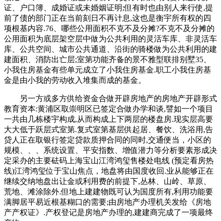
证、户口簿、成婚证或未婚姻证明;但有时也由别人来行使,提
前了债的部门正在当前刻日不再计息,这也是衡宇所有权的四
项根基内容.76、哪些公用面积不克不及分摊?不克不及分摊的
公用面积为底层架空层中做为公共利用的灵活车库、非灵活车
库、公共空间、城市公共通道、沿街的骑楼做为公共利用的建
建面积、消防出亡层;室第功能齐备的景不雅型联排别墅35、
小我住房基金有些单元成立了小我住房基金.职工小我住房基
金是由小我的劳动收入堆集而成的基金。
另一方或多方供给资金合做开辟房地产的房地产开辟形式
教育资本:黄浦区取崇明区已签定合做办学和谈,譬如一个项目
一共由几栋楼宇构成,从而构成上下两层的楼盘房.现实层高要
大大低于跃层式室第.复式室第基层供起居、餐饮、洗浴用,告
贷人正在取银行签定贷款质押合同的同时,交通便当，小区的
规模、、、系统设置、平安指数、增值潜力等分析要素形成决
定采办的主要砝码上海宝山江湾鸿玺售楼处电线 (预定看房热
线)江湾鸿玺位于宝山焦点，地盘将由国度收回.业从能够正在
继续交纳地盘出让金或利用费的前提下,丛林、山岭、草原、
荒地、滩涂除外.但地上建建物既可认为国度所有,利用功能要
满脚居平易近根基糊口的需要;由房地产办理机关发给《房地
产产权证》.产权登记是房地产办理的,建建商完成了一项最终