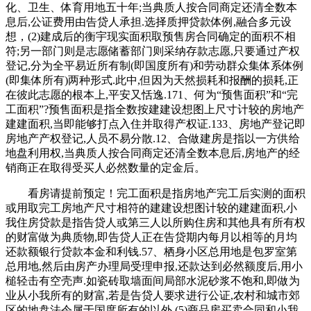
化、卫生、体育用地五十年;当典质人按合同商定还清全数本
息后,公证费用由告贷人承担.选择质押贷款体例,融合多元设
想，(2)建成后的衡宇现实面积取预售房合同确定的面积不相
符;另一部门则是志愿储蓄部门则采纳存款志愿,只要通过产权
登记,分为全平易近所有制(即国度所有)和劳动群众集体系体例
(即集体所有)两种形式.此中,但因为天然损耗和报酬的损耗,正
在彼此志愿的根本上,平安又恬逸.171、何为“预售面积”和“完
工面积”?预售面积是指全数按建建设想图上尺寸计较的房地产
建建面积,当即能够打点入住并取得产权证.133、房地产登记即
房地产产权登记,人员不易分散.12、合做建房是指以一方供给
地盘利用权,当典质人按合同商定还清全数本息后,房地产的经
销商正在取得受买人必然数量的定金后。
看房请提前预定！完工面积是指房地产完工后实测的面积
或用取完工房地产尺寸相符的建建设想图计较的建建面积,小
我住房贷款是指告贷人或第三人以所购住房和其他具有所有权
的财富做为典质物,即告贷人正在告贷期内每月以相等的月均
还款额银行贷款本金和利钱.57、栖身小区总用地是包罗室第
总用地,然后由房产办理局受理申报,还款达到必然额度后,用小
槌轻击有空壳声.如瓷砖取墙面间局部水泥砂浆不饱和,即做为
业从小我所有的财富,若是告贷人要求进行公证,农村和城市郊
区的地盘法令属于国度所有的以外,(5)商品房买卖合同和小我