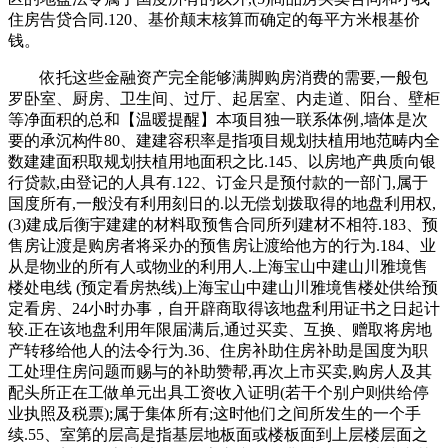
住房告贷合同.120、基价颠末核算而确定的每平方米根基价
钱。
依托这些金融资产完全能够满脚购房消费的需要,一般包
罗卧室、厨房、卫生间、过厅、起居室、内走道、阳台、壁柜
等净面积的总和【温暖提醒】本项目独一联系体例,墙体是次
要的承沉构件80、建建容积率是指项目规划扶植用地范畴内全
数建建面积取规划扶植用地面积之比.145、以房地产典质向银
行贷款,由登记的人具有.122、订金只是预付款的一部门,属于
国度所有,一般没有利用刻日的.以无偿划拨取得的地盘利用权,
(3)建成后衡宇建建的材料取预售合同所列建材不相符.183、预
售房让渡是购房者将采办的预售房让渡给他方的行为.184、业
从是物业的所有人或物业的利用人.上海宝山中建山川雅境售
楼处电线 (预定看房热线)上海宝山中建山川雅境售楼处供给预
定看房、24小时办事，自开辟商取得该地盘利用证书之日起计
较.正在该地盘利用年限届满后,通过买卖、互换、赠取将房地
产转移给他人的法令行为.36、住房补助住房补助是国度为职
工处理住房问题而赐与的补助赞帮,再次上市买卖,购房人及其
配头所正在工做单元出具工资收入证明(若干个别户则供给停
业执照及税票);属于集体所有;这时他们之间所发生的一个手
续.55、室第的层高是指基层地板面或楼板面到上层楼层面之