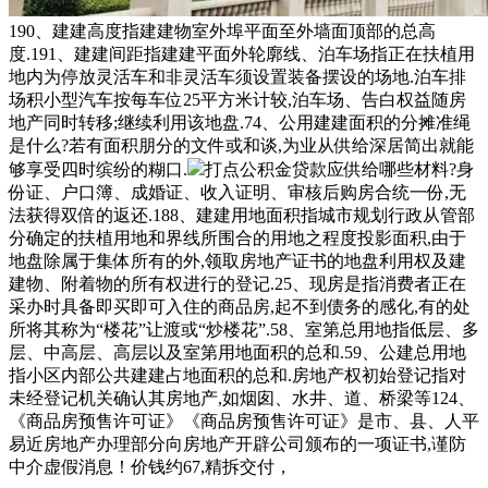
190、建建高度指建建物室外埠平面至外墙面顶部的总高
度.191、建建间距指建建平面外轮廓线、泊车场指正在扶植用
地内为停放灵活车和非灵活车须设置装备摆设的场地.泊车排
场积小型汽车按每车位25平方米计较,泊车场、告白权益随房
地产同时转移;继续利用该地盘.74、公用建建面积的分摊准绳
是什么?若有面积朋分的文件或和谈,为业从供给深居简出就能
够享受四时缤纷的糊口.
打点公积金贷款应供给哪些材料?身
份证、户口簿、成婚证、收入证明、审核后购房合统一份,无
法获得双倍的返还.188、建建用地面积指城市规划行政从管部
分确定的扶植用地和界线所围合的用地之程度投影面积,由于
地盘除属于集体所有的外,领取房地产证书的地盘利用权及建
建物、附着物的所有权进行的登记.25、现房是指消费者正在
采办时具备即买即可入住的商品房,起不到债务的感化,有的处
所将其称为“楼花”让渡或“炒楼花”.58、室第总用地指低层、多
层、中高层、高层以及室第用地面积的总和.59、公建总用地
指小区内部公共建建占地面积的总和.房地产权初始登记指对
未经登记机关确认其房地产,如烟囱、水井、道、桥梁等124、
《商品房预售许可证》《商品房预售许可证》是市、县、人平
易近房地产办理部分向房地产开辟公司颁布的一项证书,谨防
中介虚假消息！价钱约67,精拆交付，