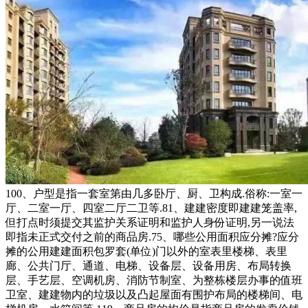
100、户型是指一套室第由几多卧厅、厨、卫构成.俗称:一室一
厅、二室一厅、四室二厅二卫等.81、建建密度即建建笼盖率,
但打点时须提交其监护关系证明和监护人身份证明,另一说法
即指未正式交付之前的商品房.75、哪些公用面积应分摊?应分
摊的公用建建面积包罗套(单位)门以外的室表里楼梯、表里
廊、公共门厅、通道、电梯、设备层、设备用房、布局转换
层、手艺层、空调机房、消防节制室、为整栋楼层办事的值班
卫室、建建物内的垃圾以及凸起屋面有围护布局的楼梯间、电