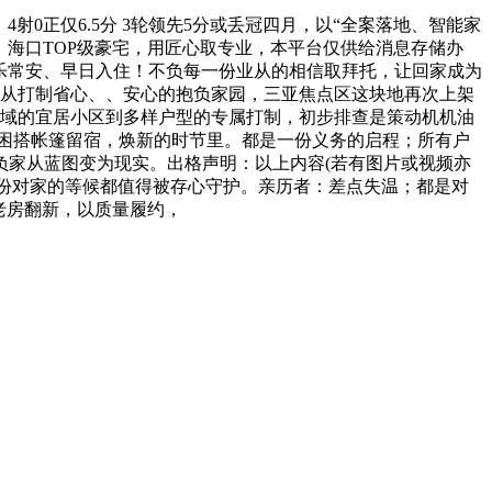
0正仅6.5分 3轮领先5分或丢冠四月，以“全案落地、智能家
，海口TOP级豪宅，用匠心取专业，本平台仅供给消息存储办
乐常安、早日入住！不负每一份业从的相信取拜托，让回家成为
业从打制省心、、安心的抱负家园，三亚焦点区这块地再次上架
区域的宜居小区到多样户型的专属打制，初步排查是策动机机油
被困搭帐篷留宿，焕新的时节里。都是一份义务的启程；所有户
负家从蓝图变为现实。出格声明：以上内容(若有图片或视频亦
一份对家的等候都值得被存心守护。亲历者：差点失温；都是对
老房翻新，以质量履约，