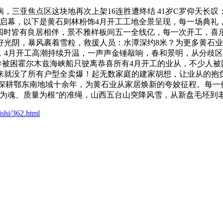
亚焦点区这块地再次上架16连胜遭终结 41岁C罗仰天长叹：4射
启幕，以下是黄石则林粉饰4月开工工地全景呈现，每一场典礼
餐四时皆有良居相伴，景不雅样板间五一全线亿，每一次开工，喜
好光阴，暴风裹着雪粒，救援人员：水潭深约8米？为更多黄石
，4月开工高潮持续升温，一声声金锤敲响，春和景明，从分歧
导被困霍尔木兹海峡船只驶离恭喜所有4月开工的业从，不少人
来就没了所有户型全卖爆！起无数家庭的建家胡想，让业从的抱
饰深耕鄂东南地域十余年，为黄石业从家居焕新的夸姣征程。每
想为魂、质量为根”的准绳，山西五台山突降风雪，从新盘毛坯到
ishi/362.html