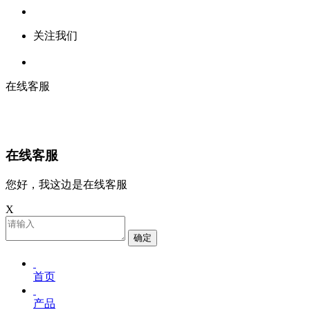
关注我们
在线客服
在线客服
您好，我这边是在线客服
X
确定
首页
产品