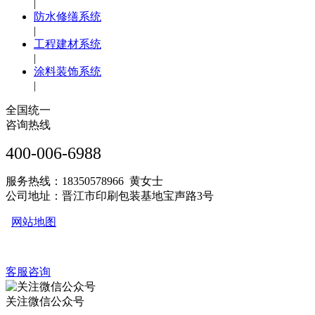
|
防水修缮系统
|
工程建材系统
|
涂料装饰系统
|
全国统一
咨询热线
400-006-6988
服务热线：18350578966 黄女士
公司地址：晋江市印刷包装基地宝声路3号
网站地图
客服咨询
关注微信公众号