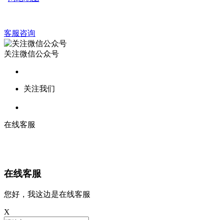
客服咨询
关注微信公众号
关注我们
在线客服
在线客服
您好，我这边是在线客服
X