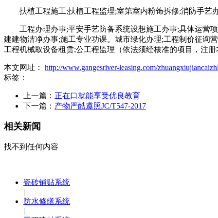
扶植工程施工;扶植工程监理;室第室内粉饰拆修;消防手艺
工程办理办事;平安手艺防备系统设想施工办事;具体运营项
建建物洁净办事;施工专业功课。城市绿化办理;工程制价征询
工程机械取设备租赁;公工程监理（依法须经核准的项目，注册
本文网址：
http://www.gangesriver-leasing.com/zhuangxiujiancaizhi
标签：
上一篇：
正在口就能享受优良教育
下一篇：
产物严酷遵照JC/T547-2017
相关新闻
找不到任何内容
瓷砖铺贴系统
|
防水修缮系统
|