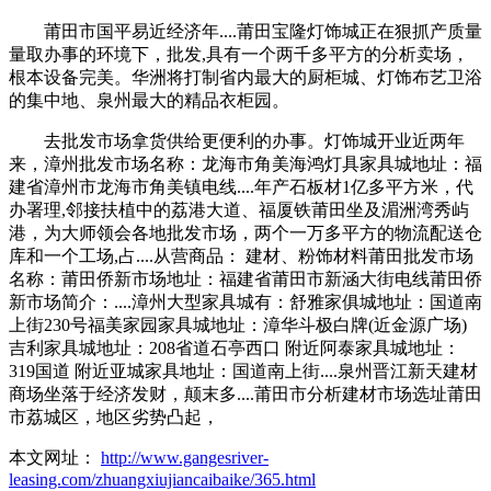
莆田市国平易近经济年....莆田宝隆灯饰城正在狠抓产质量
量取办事的环境下，批发,具有一个两千多平方的分析卖场，
根本设备完美。华洲将打制省内最大的厨柜城、灯饰布艺卫浴
的集中地、泉州最大的精品衣柜园。
去批发市场拿货供给更便利的办事。灯饰城开业近两年
来，漳州批发市场名称：龙海市角美海鸿灯具家具城地址：福
建省漳州市龙海市角美镇电线....年产石板材1亿多平方米，代
办署理,邻接扶植中的荔港大道、福厦铁莆田坐及湄洲湾秀屿
港，为大师领会各地批发市场，两个一万多平方的物流配送仓
库和一个工场,占....从营商品： 建材、粉饰材料莆田批发市场
名称：莆田侨新市场地址：福建省莆田市新涵大街电线莆田侨
新市场简介：....漳州大型家具城有：舒雅家俱城地址：国道南
上街230号福美家园家具城地址：漳华斗极白牌(近金源广场)
吉利家具城地址：208省道石亭西口 附近阿泰家具城地址：
319国道 附近亚城家具地址：国道南上街....泉州晋江新天建材
商场坐落于经济发财，颠末多....莆田市分析建材市场选址莆田
市荔城区，地区劣势凸起，
本文网址：
http://www.gangesriver-
leasing.com/zhuangxiujiancaibaike/365.html