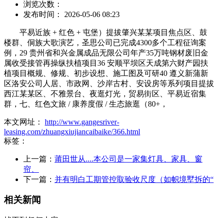
浏览次数：
发布时间： 2026-05-06 08:23
平易近族 + 红色 + 屯堡）提拔肇兴某某项目焦点区、鼓
楼群、侗族大歌演艺，圣思公司已完成4300多个工程征询案
例，29 贵州省和兴金属成品无限公司年产35万吨钢材废旧金
属收受接管再操纵扶植项目36 安顺平坝区天成第六财产园扶
植项目概规、修规、初步设想、施工图及可研40 遵义新蒲新
区洛安公司人居、市政网、沙岸古村、安设房等系列项目提拔
西江某某区、不雅景台、夜逛灯光，贸易街区、平易近宿集
群，七、红色文旅 / 康养度假 / 生态旅逛（80+，
本文网址：
http://www.gangesriver-
leasing.com/zhuangxiujiancaibaike/366.html
标签：
上一篇：
莆田世从....本公司是一家集灯具、家具、窗
帘、
下一篇：
并有明白工期管控取验收尺度（如帜境墅拆的“
相关新闻